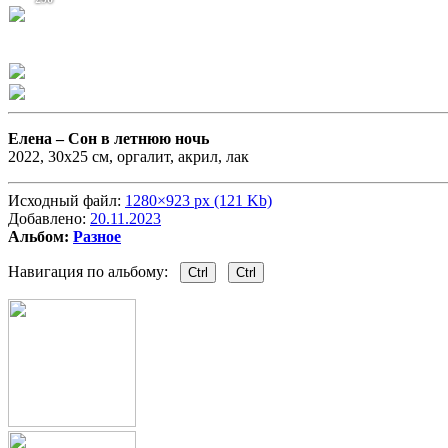
Елена –
Сон в летнюю ночь
2022, 30х25 см, оргалит, акрил, лак
Исходный файл:
1280×923 px (121 Kb)
Добавлено:
20.11.2023
Альбом:
Разное
Навигация по альбому:
Ctrl
Ctrl