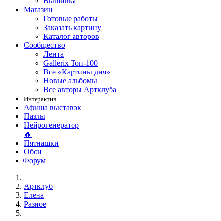
Вышивка
Магазин
Готовые работы
Заказать картину
Каталог авторов
Сообщество
Лента
Gallerix Топ-100
Все «Картины дня»
Новые альбомы
Все авторы Артклуба
Интерактив
Афиша выставок
Пазлы
Нейрогенератор
🔥
Пятнашки
Обои
Форум
Артклуб
Елена
Разное