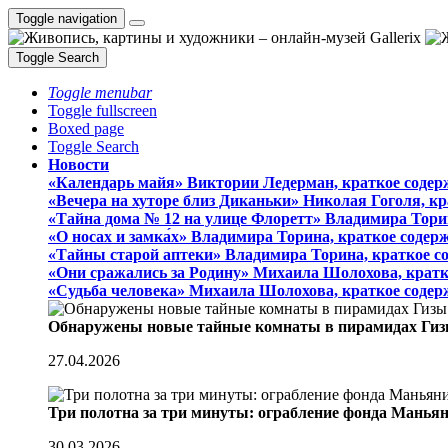
Toggle navigation
Toggle Search
Toggle menubar
Toggle fullscreen
Boxed page
Toggle Search
Новости
«Календарь майя» Виктории Ледерман, краткое содер
«Вечера на хуторе близ Диканьки» Николая Гоголя, к
«Тайна дома № 12 на улице Флоретт» Владимира Тори
«О носах и замка́х» Владимира Торина, краткое содер
«Тайны старой аптеки» Владимира Торина, краткое с
«Они сражались за Родину» Михаила Шолохова, кратк
«Судьба человека» Михаила Шолохова, краткое содер
Обнаружены новые тайные комнаты в пирамидах Гиз
27.04.2026
Три полотна за три минуты: ограбление фонда Манья
30.03.2026