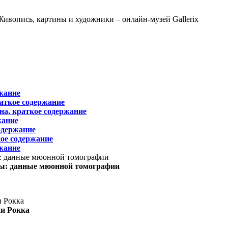
жание
раткое содержание
на, краткое содержание
жание
одержание
ое содержание
жание
ы: данные мюонной томографии
ни Рокка