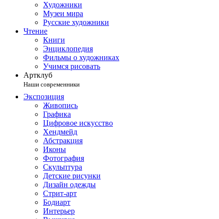
Художники
Музеи мира
Русские художники
Чтение
Книги
Энциклопедия
Фильмы о художниках
Учимся рисовать
Артклуб
Наши современники
Экспозиция
Живопись
Графика
Цифровое искусство
Хендмейд
Абстракция
Иконы
Фотография
Скульптура
Детские рисунки
Дизайн одежды
Стрит-арт
Бодиарт
Интерьер