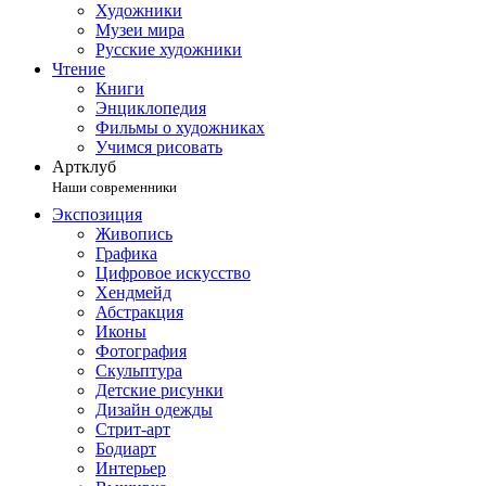
Художники
Музеи мира
Русские художники
Чтение
Книги
Энциклопедия
Фильмы о художниках
Учимся рисовать
Артклуб
Наши современники
Экспозиция
Живопись
Графика
Цифровое искусство
Хендмейд
Абстракция
Иконы
Фотография
Скульптура
Детские рисунки
Дизайн одежды
Стрит-арт
Бодиарт
Интерьер