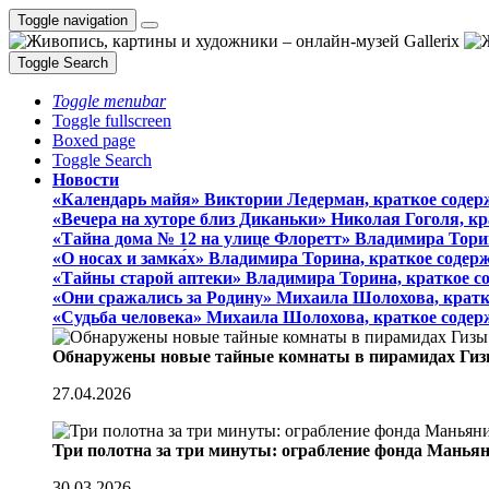
Toggle navigation
Toggle Search
Toggle menubar
Toggle fullscreen
Boxed page
Toggle Search
Новости
«Календарь майя» Виктории Ледерман, краткое содер
«Вечера на хуторе близ Диканьки» Николая Гоголя, к
«Тайна дома № 12 на улице Флоретт» Владимира Тори
«О носах и замка́х» Владимира Торина, краткое содер
«Тайны старой аптеки» Владимира Торина, краткое с
«Они сражались за Родину» Михаила Шолохова, кратк
«Судьба человека» Михаила Шолохова, краткое содер
Обнаружены новые тайные комнаты в пирамидах Гиз
27.04.2026
Три полотна за три минуты: ограбление фонда Манья
30.03.2026