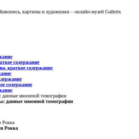
жание
раткое содержание
на, краткое содержание
жание
одержание
ое содержание
жание
ы: данные мюонной томографии
ни Рокка