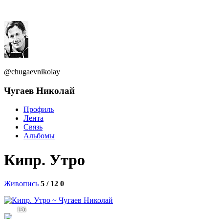
@chugaevnikolay
Чугаев Николай
Профиль
Лента
Связь
Альбомы
Кипр. Утро
Живопись
5 / 12
0
126