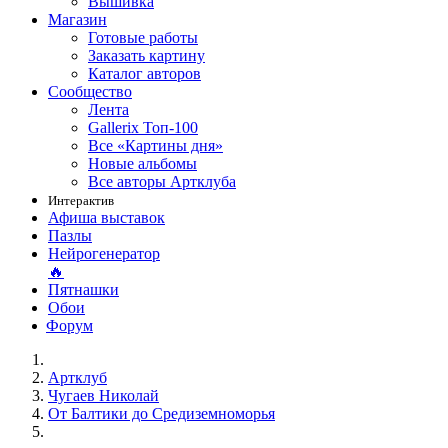
Вышивка
Магазин
Готовые работы
Заказать картину
Каталог авторов
Сообщество
Лента
Gallerix Топ-100
Все «Картины дня»
Новые альбомы
Все авторы Артклуба
Интерактив
Афиша выставок
Пазлы
Нейрогенератор
🔥
Пятнашки
Обои
Форум
Артклуб
Чугаев Николай
От Балтики до Средиземноморья