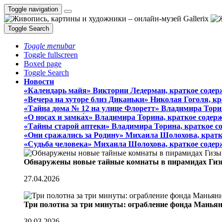
Toggle navigation
Toggle Search
Toggle menubar
Toggle fullscreen
Boxed page
Toggle Search
Новости
«Календарь майя» Виктории Ледерман, краткое содер
«Вечера на хуторе близ Диканьки» Николая Гоголя, к
«Тайна дома № 12 на улице Флоретт» Владимира Тори
«О носах и замка́х» Владимира Торина, краткое содер
«Тайны старой аптеки» Владимира Торина, краткое с
«Они сражались за Родину» Михаила Шолохова, кратк
«Судьба человека» Михаила Шолохова, краткое содер
Обнаружены новые тайные комнаты в пирамидах Гиз
27.04.2026
Три полотна за три минуты: ограбление фонда Манья
30.03.2026