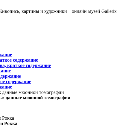
жание
раткое содержание
на, краткое содержание
жание
одержание
ое содержание
жание
ы: данные мюонной томографии
ни Рокка