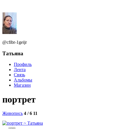
@cfibr-1geijr
Татьяна
Профиль
Лента
Связь
Альбомы
Магазин
портрет
Живопись
4 / 6
11
1908