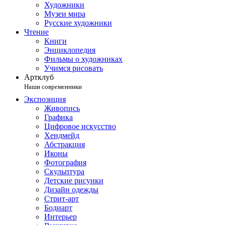
Художники
Музеи мира
Русские художники
Чтение
Книги
Энциклопедия
Фильмы о художниках
Учимся рисовать
Артклуб
Наши современники
Экспозиция
Живопись
Графика
Цифровое искусство
Хендмейд
Абстракция
Иконы
Фотография
Скульптура
Детские рисунки
Дизайн одежды
Стрит-арт
Бодиарт
Интерьер