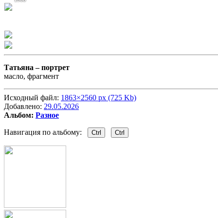
Татьяна –
портрет
масло, фрагмент
Исходный файл:
1863×2560 px (725 Kb)
Добавлено:
29.05.2026
Альбом:
Разное
Навигация по альбому:
Ctrl
Ctrl