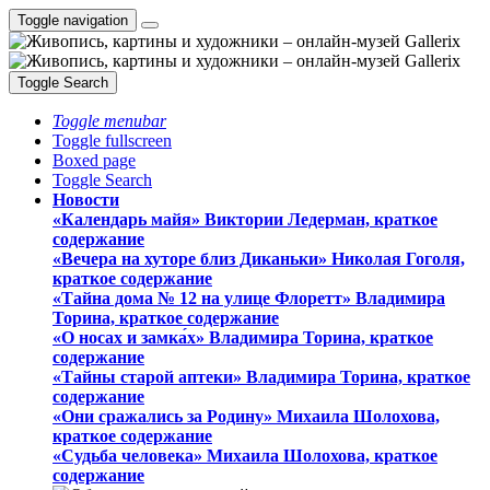
Toggle navigation
Toggle Search
Toggle menubar
Toggle fullscreen
Boxed page
Toggle Search
Новости
«Календарь майя» Виктории Ледерман, краткое
содержание
«Вечера на хуторе близ Диканьки» Николая Гоголя,
краткое содержание
«Тайна дома № 12 на улице Флоретт» Владимира
Торина, краткое содержание
«О носах и замка́х» Владимира Торина, краткое
содержание
«Тайны старой аптеки» Владимира Торина, краткое
содержание
«Они сражались за Родину» Михаила Шолохова,
краткое содержание
«Судьба человека» Михаила Шолохова, краткое
содержание