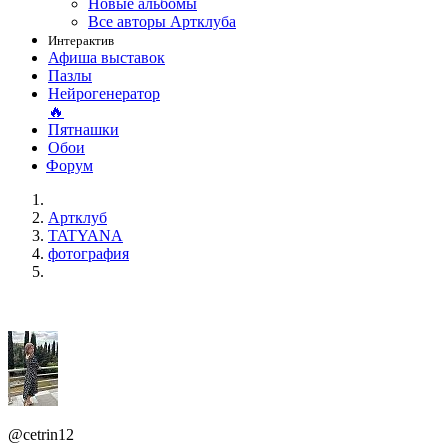
Новые альбомы
Все авторы Артклуба
Интерактив
Афиша выставок
Пазлы
Нейрогенератор
🔥
Пятнашки
Обои
Форум
Артклуб
TATYANA
фотография
@cetrin12