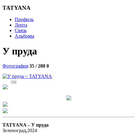
TATYANA
Профиль
Лента
Связь
Альбомы
У пруда
Фотография
35 / 288
0
130
TATYANA –
У пруда
Зеленоград,2024