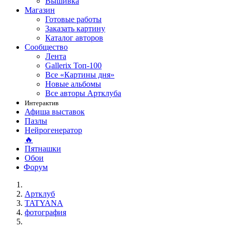
Вышивка
Магазин
Готовые работы
Заказать картину
Каталог авторов
Сообщество
Лента
Gallerix Топ-100
Все «Картины дня»
Новые альбомы
Все авторы Артклуба
Интерактив
Афиша выставок
Пазлы
Нейрогенератор
🔥
Пятнашки
Обои
Форум
Артклуб
TATYANA
фотография