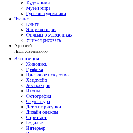
Художники
Музеи мира
Русские художники
Чтение
Книги
Энциклопедия
Фильмы о художниках
Учимся рисовать
Артклуб
Наши современники
Экспозиция
Живопись
Графика
Цифровое искусство
Хендмейд
Абстракция
Иконы
Фотография
Скульптура
Детские рисунки
Дизайн одежды
Стрит-арт
Бодиарт
Интерьер