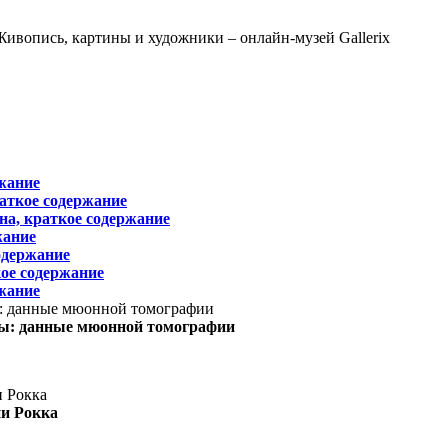
жание
раткое содержание
на, краткое содержание
жание
одержание
ое содержание
жание
ы: данные мюонной томографии
ни Рокка