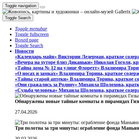
Toggle navigation
Toggle Search
Toggle menubar
Toggle fullscreen
Boxed page
Toggle Search
Новости
«Календарь майя» Виктории Ледерман, краткое содер
«Вечера на хуторе близ Диканьки» Николая Гоголя, к
«Тайна дома № 12 на улице Флоретт» Владимира Тори
«О носах и замка́х» Владимира Торина, краткое содер
«Тайны старой аптеки» Владимира Торина, краткое с
«Они сражались за Родину» Михаила Шолохова, кратк
«Судьба человека» Михаила Шолохова, краткое содер
Обнаружены новые тайные комнаты в пирамидах Гиз
27.04.2026
Три полотна за три минуты: ограбление фонда Манья
30.03.2026