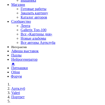
Вышивка
Магазин
Готовые работы
Заказать картину
Каталог авторов
Сообщество
Лента
Gallerix Топ-100
Все «Картины дня»
Новые альбомы
Все авторы Артклуба
Интерактив
Афиша выставок
Пазлы
Нейрогенератор
🔥
Пятнашки
Обои
Форум
Артклуб
Valeri
Портрет