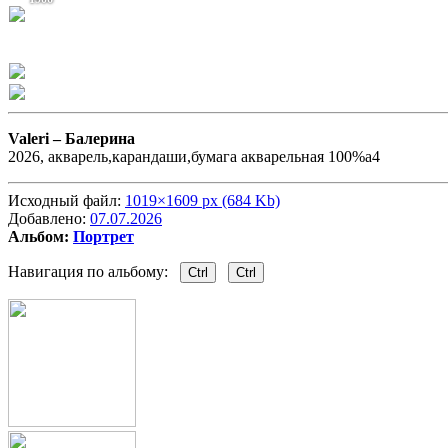
Valeri –
Балерина
2026, акварель,карандаши,бумага акварельная 100%а4
Исходный файл:
1019×1609 px (684 Kb)
Добавлено:
07.07.2026
Альбом:
Портрет
Навигация по альбому:
Ctrl
Ctrl