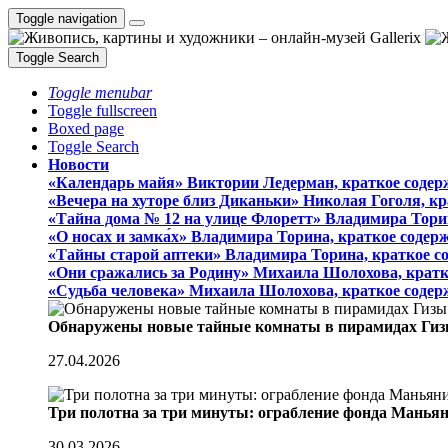
Toggle navigation
Toggle Search
Toggle menubar
Toggle fullscreen
Boxed page
Toggle Search
Новости
«Календарь майя» Виктории Ледерман, краткое содер
«Вечера на хуторе близ Диканьки» Николая Гоголя, к
«Тайна дома № 12 на улице Флоретт» Владимира Тори
«О носах и замка́х» Владимира Торина, краткое содер
«Тайны старой аптеки» Владимира Торина, краткое с
«Они сражались за Родину» Михаила Шолохова, кратк
«Судьба человека» Михаила Шолохова, краткое содер
Обнаружены новые тайные комнаты в пирамидах Гиз
27.04.2026
Три полотна за три минуты: ограбление фонда Манья
30.03.2026