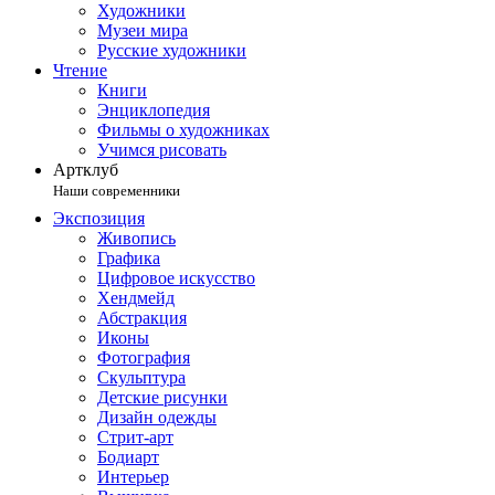
Художники
Музеи мира
Русские художники
Чтение
Книги
Энциклопедия
Фильмы о художниках
Учимся рисовать
Артклуб
Наши современники
Экспозиция
Живопись
Графика
Цифровое искусство
Хендмейд
Абстракция
Иконы
Фотография
Скульптура
Детские рисунки
Дизайн одежды
Стрит-арт
Бодиарт
Интерьер