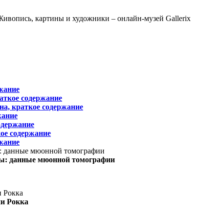
жание
раткое содержание
на, краткое содержание
жание
одержание
ое содержание
жание
ы: данные мюонной томографии
ни Рокка