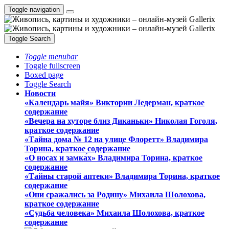
Toggle navigation
Toggle Search
Toggle menubar
Toggle fullscreen
Boxed page
Toggle Search
Новости
«Календарь майя» Виктории Ледерман, краткое
содержание
«Вечера на хуторе близ Диканьки» Николая Гоголя,
краткое содержание
«Тайна дома № 12 на улице Флоретт» Владимира
Торина, краткое содержание
«О носах и замка́х» Владимира Торина, краткое
содержание
«Тайны старой аптеки» Владимира Торина, краткое
содержание
«Они сражались за Родину» Михаила Шолохова,
краткое содержание
«Судьба человека» Михаила Шолохова, краткое
содержание