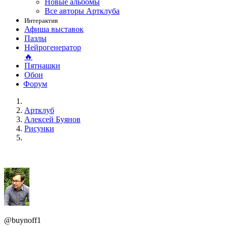
Новые альбомы
Все авторы Артклуба
Интерактив
Афиша выставок
Пазлы
Нейрогенератор
🔥
Пятнашки
Обои
Форум
Артклуб
Алексей Буянов
Рисунки
@buynoff1