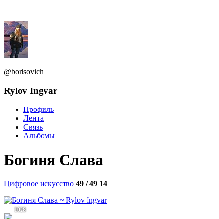
@borisovich
Rylov Ingvar
Профиль
Лента
Связь
Альбомы
Богиня Слава
Цифровое искусство
49 / 49
14
1028