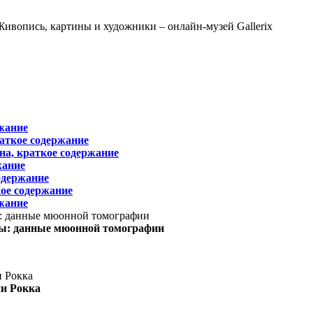
жание
раткое содержание
на, краткое содержание
жание
одержание
ое содержание
жание
ы: данные мюонной томографии
ни Рокка