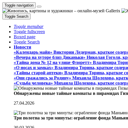
Toggle navigation
Toggle Search
Toggle menubar
Toggle fullscreen
Boxed page
Toggle Search
Новости
«Календарь майя» Виктории Ледерман, краткое содер
«Вечера на хуторе близ Диканьки» Николая Гоголя, к
«Тайна дома № 12 на улице Флоретт» Владимира Тори
«О носах и замка́х» Владимира Торина, краткое содер
«Тайны старой аптеки» Владимира Торина, краткое с
«Они сражались за Родину» Михаила Шолохова, кратк
«Судьба человека» Михаила Шолохова, краткое содер
Обнаружены новые тайные комнаты в пирамидах Гиз
27.04.2026
Три полотна за три минуты: ограбление фонда Манья
30.03.2026