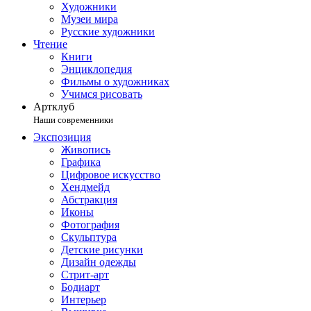
Художники
Музеи мира
Русские художники
Чтение
Книги
Энциклопедия
Фильмы о художниках
Учимся рисовать
Артклуб
Наши современники
Экспозиция
Живопись
Графика
Цифровое искусство
Хендмейд
Абстракция
Иконы
Фотография
Скульптура
Детские рисунки
Дизайн одежды
Стрит-арт
Бодиарт
Интерьер