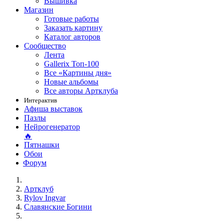
Вышивка
Магазин
Готовые работы
Заказать картину
Каталог авторов
Сообщество
Лента
Gallerix Топ-100
Все «Картины дня»
Новые альбомы
Все авторы Артклуба
Интерактив
Афиша выставок
Пазлы
Нейрогенератор
🔥
Пятнашки
Обои
Форум
Артклуб
Rylov Ingvar
Славянские Богини