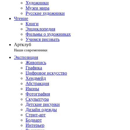
Художники
Музеи мира
Русские художники
Чтение
Книги
Энциклопедия
Фильмы о художниках
Учимся рисовать
Артклуб
Наши современники
Экспозиция
Живопись
Графика
Цифровое искусство
Хендмейд
Абстракция
Иконы
Фотография
Скульптура
Детские рисунки
Дизайн одежды
Стрит-арт
Бодиарт
Интерьер