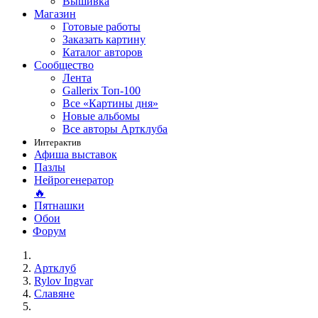
Вышивка
Магазин
Готовые работы
Заказать картину
Каталог авторов
Сообщество
Лента
Gallerix Топ-100
Все «Картины дня»
Новые альбомы
Все авторы Артклуба
Интерактив
Афиша выставок
Пазлы
Нейрогенератор
🔥
Пятнашки
Обои
Форум
Артклуб
Rylov Ingvar
Славяне