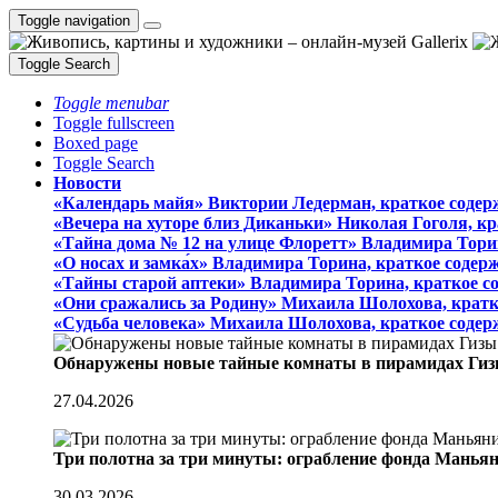
Toggle navigation
Toggle Search
Toggle menubar
Toggle fullscreen
Boxed page
Toggle Search
Новости
«Календарь майя» Виктории Ледерман, краткое содер
«Вечера на хуторе близ Диканьки» Николая Гоголя, к
«Тайна дома № 12 на улице Флоретт» Владимира Тори
«О носах и замка́х» Владимира Торина, краткое содер
«Тайны старой аптеки» Владимира Торина, краткое с
«Они сражались за Родину» Михаила Шолохова, кратк
«Судьба человека» Михаила Шолохова, краткое содер
Обнаружены новые тайные комнаты в пирамидах Гиз
27.04.2026
Три полотна за три минуты: ограбление фонда Манья
30.03.2026