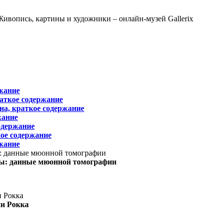
жание
раткое содержание
на, краткое содержание
жание
одержание
ое содержание
жание
ы: данные мюонной томографии
ни Рокка