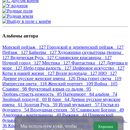
Альбомы автора
Морской пейзаж 127
Городской и деревенский пейзаж 127
Пейзаж 127
Байкеры 127
Художники,скульпторы,творцы
127
Ведическая Русь 127
Славянские красавицы 127
Ночной город 127
Мистика 127
Фантастика 127
Девушка и
море 127
Небо,горы,радость 127
Цифровое искусство 127
Коты в нашей жизни 127
Возле водопада 127
НЮ 127
Древне русские женские имена 126
Пока горит свеча 119
Импрессия цвета 118
Женский портрет 109
Война 105
Славяне 98
Фруктовый взрыв со льдом 95
Любовь,страсть,нежность 85
Натюрморт 84
альбом 74
Знойный поцелуй 69
В бане 64
Древне русские мужские
имена 61
Золотая Русь 59
Играй музыкант 57
Гостья из
будущего 54
Воздушная стихия 50
Славянские Богини 49
Амазонки - воительницы 49
Рыжики 44
Приморский
бульвар 43
Певцы,музыканты,киноактёры 37
Древняя Русь
36
Красота и эстетика танца 36
Купание на природе 34
Мы используем куки, чтобы
Хорошо