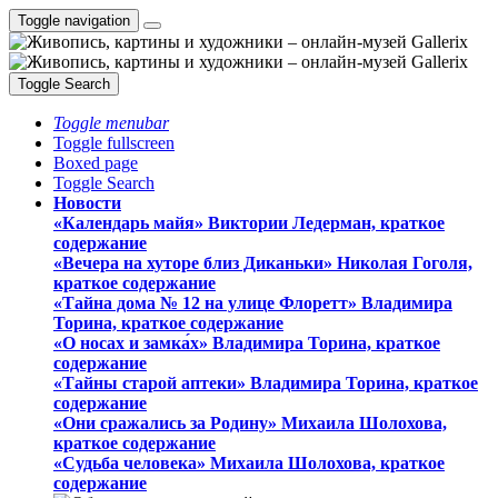
Toggle navigation
Toggle Search
Toggle menubar
Toggle fullscreen
Boxed page
Toggle Search
Новости
«Календарь майя» Виктории Ледерман, краткое
содержание
«Вечера на хуторе близ Диканьки» Николая Гоголя,
краткое содержание
«Тайна дома № 12 на улице Флоретт» Владимира
Торина, краткое содержание
«О носах и замка́х» Владимира Торина, краткое
содержание
«Тайны старой аптеки» Владимира Торина, краткое
содержание
«Они сражались за Родину» Михаила Шолохова,
краткое содержание
«Судьба человека» Михаила Шолохова, краткое
содержание