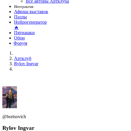
Все авторы Артклуба
Интерактив
Афиша выставок
Пазлы
Нейрогенератор
🔥
Пятнашки
Обои
Форум
Артклуб
Rylov Ingvar
@borisovich
Rylov Ingvar