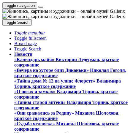
Toggle navigation
Toggle Search
Toggle menubar
Toggle fullscreen
Boxed page
Toggle Search
Новости
«Календарь майя» Виктории Ледерман, краткое
содержание
«Вечера на хуторе близ Диканьки» Николая Гоголя,
краткое содержание
«Тайна дома № 12 на улице Флоретт» Владимира
Торина, краткое содержание
«О носах и замка́х» Владимира Торина, краткое
содержание
«Тайны старой аптеки» Владимира Торина, краткое
содержание
«Они сражались за Родину» Михаила Шолохова,
краткое содержание
«Судьба человека» Михаила Шолохова, краткое
содержание