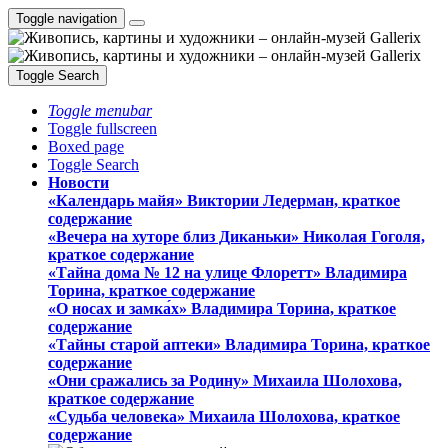
Toggle navigation
Toggle Search
Toggle menubar
Toggle fullscreen
Boxed page
Toggle Search
Новости
«Календарь майя» Виктории Ледерман, краткое
содержание
«Вечера на хуторе близ Диканьки» Николая Гоголя,
краткое содержание
«Тайна дома № 12 на улице Флоретт» Владимира
Торина, краткое содержание
«О носах и замка́х» Владимира Торина, краткое
содержание
«Тайны старой аптеки» Владимира Торина, краткое
содержание
«Они сражались за Родину» Михаила Шолохова,
краткое содержание
«Судьба человека» Михаила Шолохова, краткое
содержание