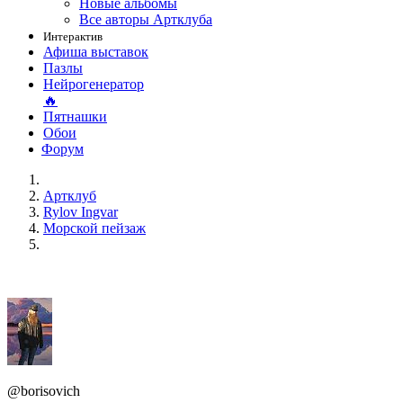
Новые альбомы
Все авторы Артклуба
Интерактив
Афиша выставок
Пазлы
Нейрогенератор
🔥
Пятнашки
Обои
Форум
Артклуб
Rylov Ingvar
Морской пейзаж
@borisovich