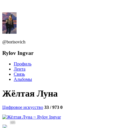
@borisovich
Rylov Ingvar
Профиль
Лента
Связь
Альбомы
Жёлтая Луна
Цифровое искусство
33 / 973
0
185