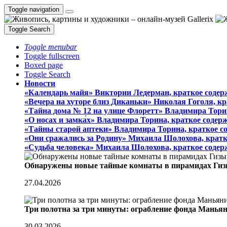
Toggle navigation
Toggle Search
Toggle menubar
Toggle fullscreen
Boxed page
Toggle Search
Новости
«Календарь майя» Виктории Ледерман, краткое содер
«Вечера на хуторе близ Диканьки» Николая Гоголя, к
«Тайна дома № 12 на улице Флоретт» Владимира Тори
«О носах и замка́х» Владимира Торина, краткое содер
«Тайны старой аптеки» Владимира Торина, краткое с
«Они сражались за Родину» Михаила Шолохова, кратк
«Судьба человека» Михаила Шолохова, краткое содер
Обнаружены новые тайные комнаты в пирамидах Гиз
27.04.2026
Три полотна за три минуты: ограбление фонда Манья
30.03.2026