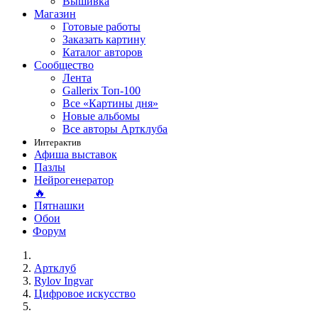
Вышивка
Магазин
Готовые работы
Заказать картину
Каталог авторов
Сообщество
Лента
Gallerix Топ-100
Все «Картины дня»
Новые альбомы
Все авторы Артклуба
Интерактив
Афиша выставок
Пазлы
Нейрогенератор
🔥
Пятнашки
Обои
Форум
Артклуб
Rylov Ingvar
Цифровое искусство