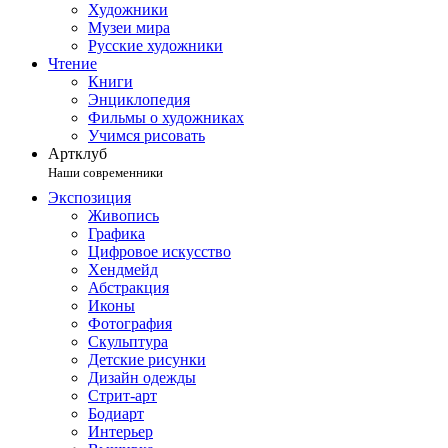
Художники
Музеи мира
Русские художники
Чтение
Книги
Энциклопедия
Фильмы о художниках
Учимся рисовать
Артклуб
Наши современники
Экспозиция
Живопись
Графика
Цифровое искусство
Хендмейд
Абстракция
Иконы
Фотография
Скульптура
Детские рисунки
Дизайн одежды
Стрит-арт
Бодиарт
Интерьер