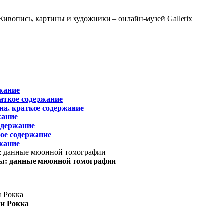
жание
раткое содержание
на, краткое содержание
жание
одержание
ое содержание
жание
ы: данные мюонной томографии
ни Рокка