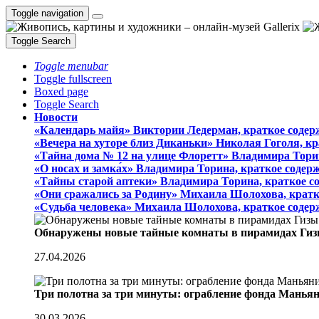
Toggle navigation
Toggle Search
Toggle menubar
Toggle fullscreen
Boxed page
Toggle Search
Новости
«Календарь майя» Виктории Ледерман, краткое содер
«Вечера на хуторе близ Диканьки» Николая Гоголя, к
«Тайна дома № 12 на улице Флоретт» Владимира Тори
«О носах и замка́х» Владимира Торина, краткое содер
«Тайны старой аптеки» Владимира Торина, краткое с
«Они сражались за Родину» Михаила Шолохова, кратк
«Судьба человека» Михаила Шолохова, краткое содер
Обнаружены новые тайные комнаты в пирамидах Гиз
27.04.2026
Три полотна за три минуты: ограбление фонда Манья
30.03.2026