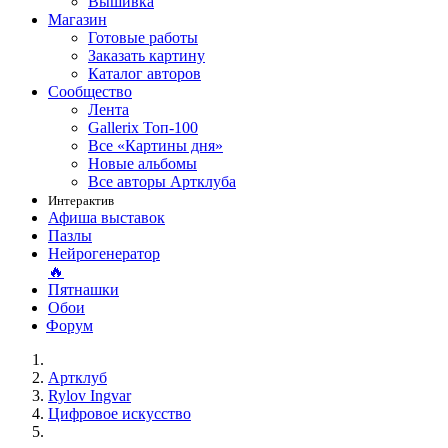
Вышивка
Магазин
Готовые работы
Заказать картину
Каталог авторов
Сообщество
Лента
Gallerix Топ-100
Все «Картины дня»
Новые альбомы
Все авторы Артклуба
Интерактив
Афиша выставок
Пазлы
Нейрогенератор
🔥
Пятнашки
Обои
Форум
Артклуб
Rylov Ingvar
Цифровое искусство