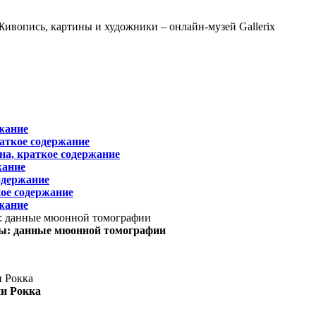
жание
раткое содержание
на, краткое содержание
жание
одержание
ое содержание
жание
ы: данные мюонной томографии
ни Рокка