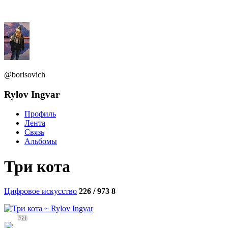
@borisovich
Rylov Ingvar
Профиль
Лента
Связь
Альбомы
Три кота
Цифровое искусство
226 / 973
8
768