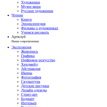
Художники
Музеи мира
Русские художники
Чтение
Книги
Энциклопедия
Фильмы о художниках
Учимся рисовать
Артклуб
Наши современники
Экспозиция
Живопись
Графика
Цифровое искусство
Хендмейд
Абстракция
Иконы
Фотография
Скульптура
Детские рисунки
Дизайн одежды
Стрит-арт
Бодиарт
Интерьер