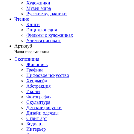
Художники
Музеи мира
Русские художники
Чтение
Книги
Энциклопедия
Фильмы о художниках
Учимся рисовать
Артклуб
Наши современники
Экспозиция
Живопись
Графика
Цифровое искусство
Хендмейд
Абстракция
Иконы
Фотография
Скульптура
Детские рисунки
Дизайн одежды
Стрит-арт
Бодиарт
Интерьер