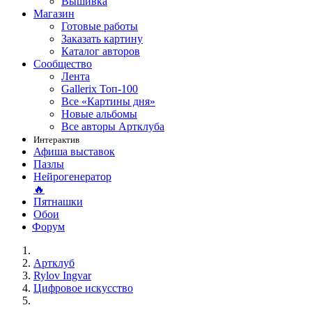
Вышивка
Магазин
Готовые работы
Заказать картину
Каталог авторов
Сообщество
Лента
Gallerix Топ-100
Все «Картины дня»
Новые альбомы
Все авторы Артклуба
Интерактив
Афиша выставок
Пазлы
Нейрогенератор
🔥
Пятнашки
Обои
Форум
Артклуб
Rylov Ingvar
Цифровое искусство