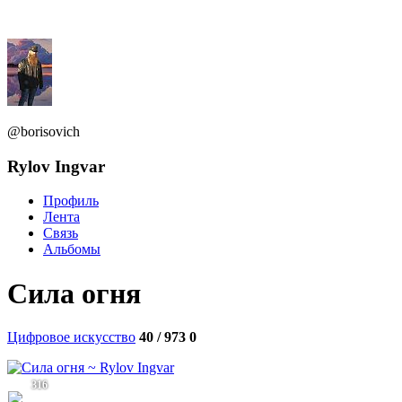
@borisovich
Rylov Ingvar
Профиль
Лента
Связь
Альбомы
Сила огня
Цифровое искусство
40 / 973
0
316