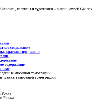
жание
раткое содержание
на, краткое содержание
жание
одержание
ое содержание
жание
ы: данные мюонной томографии
ни Рокка