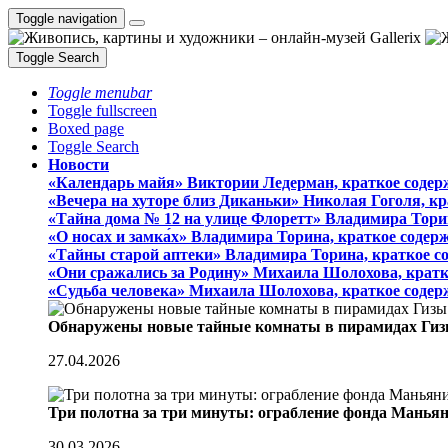
Toggle navigation
Toggle Search
Toggle menubar
Toggle fullscreen
Boxed page
Toggle Search
Новости
«Календарь майя» Виктории Ледерман, краткое содер
«Вечера на хуторе близ Диканьки» Николая Гоголя, к
«Тайна дома № 12 на улице Флоретт» Владимира Тори
«О носах и замка́х» Владимира Торина, краткое содер
«Тайны старой аптеки» Владимира Торина, краткое с
«Они сражались за Родину» Михаила Шолохова, кратк
«Судьба человека» Михаила Шолохова, краткое содер
Обнаружены новые тайные комнаты в пирамидах Гиз
27.04.2026
Три полотна за три минуты: ограбление фонда Манья
30.03.2026