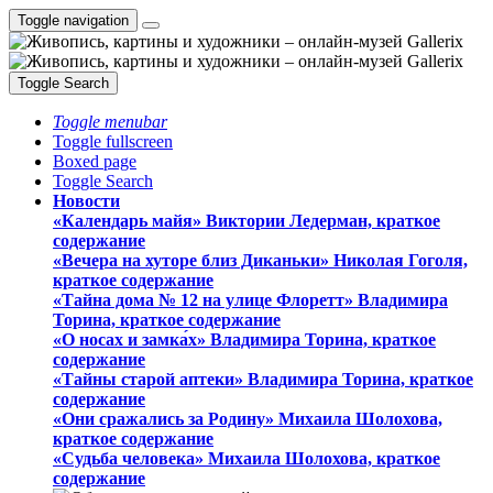
Toggle navigation
Toggle Search
Toggle menubar
Toggle fullscreen
Boxed page
Toggle Search
Новости
«Календарь майя» Виктории Ледерман, краткое
содержание
«Вечера на хуторе близ Диканьки» Николая Гоголя,
краткое содержание
«Тайна дома № 12 на улице Флоретт» Владимира
Торина, краткое содержание
«О носах и замка́х» Владимира Торина, краткое
содержание
«Тайны старой аптеки» Владимира Торина, краткое
содержание
«Они сражались за Родину» Михаила Шолохова,
краткое содержание
«Судьба человека» Михаила Шолохова, краткое
содержание