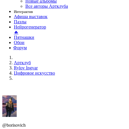
Новые альбомы
Все авторы Артклуба
Интерактив
Афиша выставок
Пазлы
Нейрогенератор
🔥
Пятнашки
Обои
Форум
Артклуб
Rylov Ingvar
Цифровое искусство
@borisovich