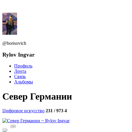
@borisovich
Rylov Ingvar
Профиль
Лента
Связь
Альбомы
Север Германии
Цифровое искусство
231 / 973
4
224