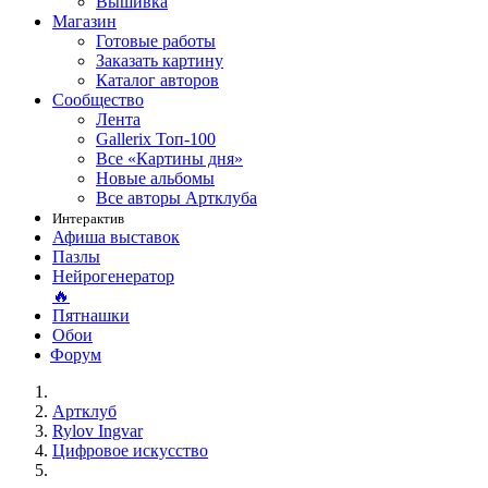
Вышивка
Магазин
Готовые работы
Заказать картину
Каталог авторов
Сообщество
Лента
Gallerix Топ-100
Все «Картины дня»
Новые альбомы
Все авторы Артклуба
Интерактив
Афиша выставок
Пазлы
Нейрогенератор
🔥
Пятнашки
Обои
Форум
Артклуб
Rylov Ingvar
Цифровое искусство