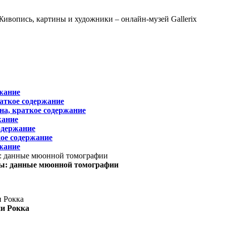
жание
раткое содержание
на, краткое содержание
жание
одержание
ое содержание
жание
ы: данные мюонной томографии
ни Рокка