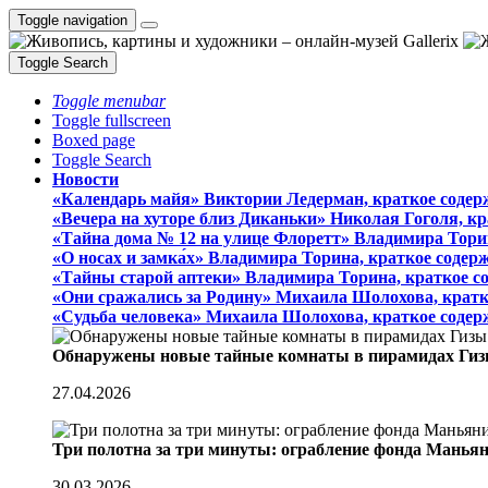
Toggle navigation
Toggle Search
Toggle menubar
Toggle fullscreen
Boxed page
Toggle Search
Новости
«Календарь майя» Виктории Ледерман, краткое содер
«Вечера на хуторе близ Диканьки» Николая Гоголя, к
«Тайна дома № 12 на улице Флоретт» Владимира Тори
«О носах и замка́х» Владимира Торина, краткое содер
«Тайны старой аптеки» Владимира Торина, краткое с
«Они сражались за Родину» Михаила Шолохова, кратк
«Судьба человека» Михаила Шолохова, краткое содер
Обнаружены новые тайные комнаты в пирамидах Гиз
27.04.2026
Три полотна за три минуты: ограбление фонда Манья
30.03.2026