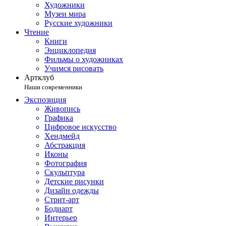
Художники
Музеи мира
Русские художники
Чтение
Книги
Энциклопедия
Фильмы о художниках
Учимся рисовать
Артклуб
Наши современники
Экспозиция
Живопись
Графика
Цифровое искусство
Хендмейд
Абстракция
Иконы
Фотография
Скульптура
Детские рисунки
Дизайн одежды
Стрит-арт
Бодиарт
Интерьер