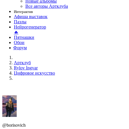
Новые альбомы
Все авторы Артклуба
Интерактив
Афиша выставок
Пазлы
Нейрогенератор
🔥
Пятнашки
Обои
Форум
Артклуб
Rylov Ingvar
Цифровое искусство
@borisovich