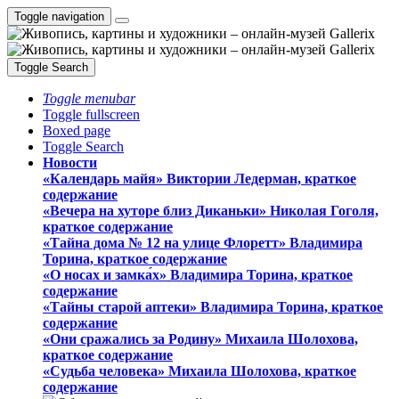
Toggle navigation
Toggle Search
Toggle menubar
Toggle fullscreen
Boxed page
Toggle Search
Новости
«Календарь майя» Виктории Ледерман, краткое
содержание
«Вечера на хуторе близ Диканьки» Николая Гоголя,
краткое содержание
«Тайна дома № 12 на улице Флоретт» Владимира
Торина, краткое содержание
«О носах и замка́х» Владимира Торина, краткое
содержание
«Тайны старой аптеки» Владимира Торина, краткое
содержание
«Они сражались за Родину» Михаила Шолохова,
краткое содержание
«Судьба человека» Михаила Шолохова, краткое
содержание