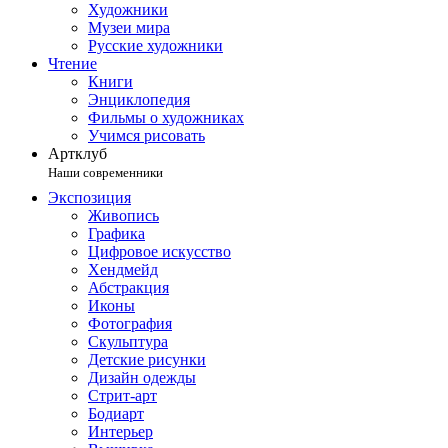
Художники
Музеи мира
Русские художники
Чтение
Книги
Энциклопедия
Фильмы о художниках
Учимся рисовать
Артклуб
Наши современники
Экспозиция
Живопись
Графика
Цифровое искусство
Хендмейд
Абстракция
Иконы
Фотография
Скульптура
Детские рисунки
Дизайн одежды
Стрит-арт
Бодиарт
Интерьер