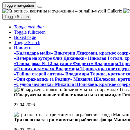
Toggle navigation
Toggle Search
Toggle menubar
Toggle fullscreen
Boxed page
Toggle Search
Новости
«Календарь майя» Виктории Ледерман, краткое содер
«Вечера на хуторе близ Диканьки» Николая Гоголя, к
«Тайна дома № 12 на улице Флоретт» Владимира Тори
«О носах и замка́х» Владимира Торина, краткое содер
«Тайны старой аптеки» Владимира Торина, краткое с
«Они сражались за Родину» Михаила Шолохова, кратк
«Судьба человека» Михаила Шолохова, краткое содер
Обнаружены новые тайные комнаты в пирамидах Гиз
27.04.2026
Три полотна за три минуты: ограбление фонда Манья
30.03.2026