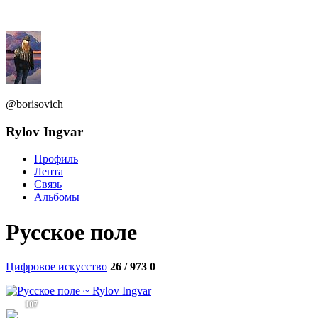
@borisovich
Rylov Ingvar
Профиль
Лента
Связь
Альбомы
Русское поле
Цифровое искусство
26 / 973
0
107