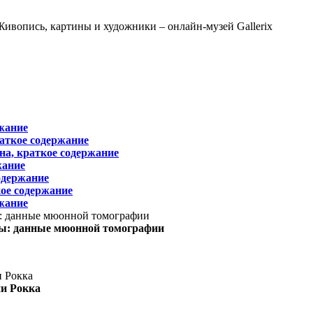
жание
раткое содержание
на, краткое содержание
жание
одержание
ое содержание
жание
ы: данные мюонной томографии
ни Рокка