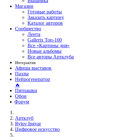
Вышивка
Магазин
Готовые работы
Заказать картину
Каталог авторов
Сообщество
Лента
Gallerix Топ-100
Все «Картины дня»
Новые альбомы
Все авторы Артклуба
Интерактив
Афиша выставок
Пазлы
Нейрогенератор
🔥
Пятнашки
Обои
Форум
Артклуб
Rylov Ingvar
Цифровое искусство