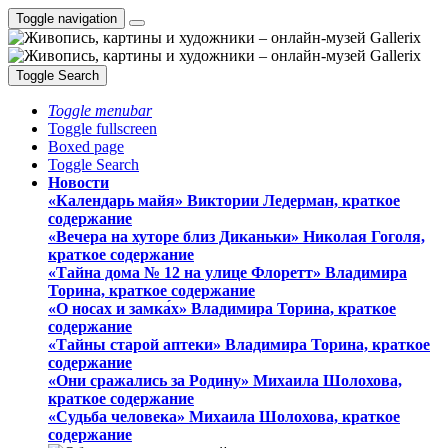
Toggle navigation
Toggle Search
Toggle menubar
Toggle fullscreen
Boxed page
Toggle Search
Новости
«Календарь майя» Виктории Ледерман, краткое
содержание
«Вечера на хуторе близ Диканьки» Николая Гоголя,
краткое содержание
«Тайна дома № 12 на улице Флоретт» Владимира
Торина, краткое содержание
«О носах и замка́х» Владимира Торина, краткое
содержание
«Тайны старой аптеки» Владимира Торина, краткое
содержание
«Они сражались за Родину» Михаила Шолохова,
краткое содержание
«Судьба человека» Михаила Шолохова, краткое
содержание