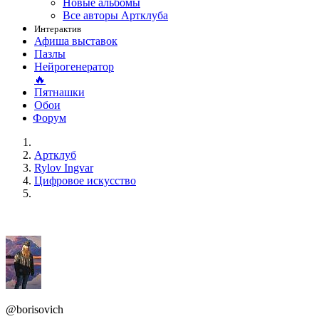
Новые альбомы
Все авторы Артклуба
Интерактив
Афиша выставок
Пазлы
Нейрогенератор
🔥
Пятнашки
Обои
Форум
Артклуб
Rylov Ingvar
Цифровое искусство
@borisovich