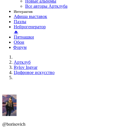
Новые альбомы
Все авторы Артклуба
Интерактив
Афиша выставок
Пазлы
Нейрогенератор
🔥
Пятнашки
Обои
Форум
Артклуб
Rylov Ingvar
Цифровое искусство
@borisovich