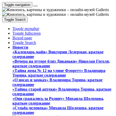
Toggle navigation
Toggle Search
Toggle menubar
Toggle fullscreen
Boxed page
Toggle Search
Новости
«Календарь майя» Виктории Ледерман, краткое
содержание
«Вечера на хуторе близ Диканьки» Николая Гоголя,
краткое содержание
«Тайна дома № 12 на улице Флоретт» Владимира
Торина, краткое содержание
«О носах и замка́х» Владимира Торина, краткое
содержание
«Тайны старой аптеки» Владимира Торина, краткое
содержание
«Они сражались за Родину» Михаила Шолохова,
краткое содержание
«Судьба человека» Михаила Шолохова, краткое
содержание