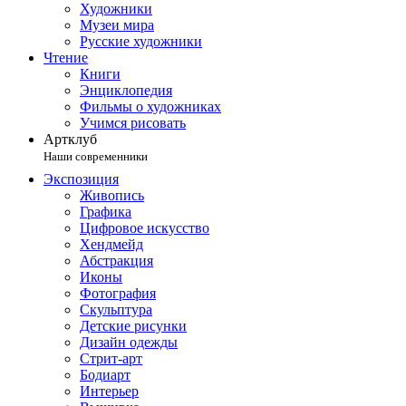
Художники
Музеи мира
Русские художники
Чтение
Книги
Энциклопедия
Фильмы о художниках
Учимся рисовать
Артклуб
Наши современники
Экспозиция
Живопись
Графика
Цифровое искусство
Хендмейд
Абстракция
Иконы
Фотография
Скульптура
Детские рисунки
Дизайн одежды
Стрит-арт
Бодиарт
Интерьер