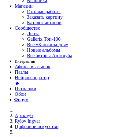
Вышивка
Магазин
Готовые работы
Заказать картину
Каталог авторов
Сообщество
Лента
Gallerix Топ-100
Все «Картины дня»
Новые альбомы
Все авторы Артклуба
Интерактив
Афиша выставок
Пазлы
Нейрогенератор
🔥
Пятнашки
Обои
Форум
Артклуб
Rylov Ingvar
Цифровое искусство