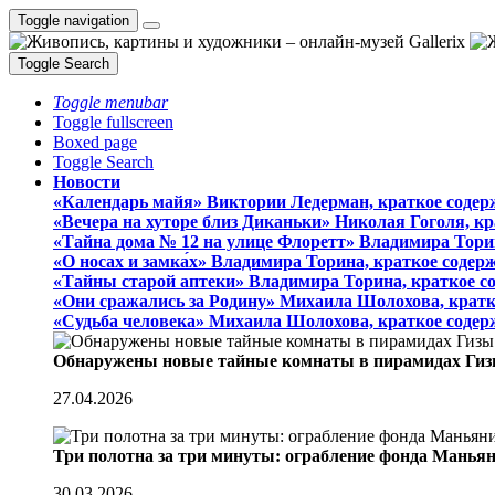
Toggle navigation
Toggle Search
Toggle menubar
Toggle fullscreen
Boxed page
Toggle Search
Новости
«Календарь майя» Виктории Ледерман, краткое содер
«Вечера на хуторе близ Диканьки» Николая Гоголя, к
«Тайна дома № 12 на улице Флоретт» Владимира Тори
«О носах и замка́х» Владимира Торина, краткое содер
«Тайны старой аптеки» Владимира Торина, краткое с
«Они сражались за Родину» Михаила Шолохова, кратк
«Судьба человека» Михаила Шолохова, краткое содер
Обнаружены новые тайные комнаты в пирамидах Гиз
27.04.2026
Три полотна за три минуты: ограбление фонда Манья
30.03.2026