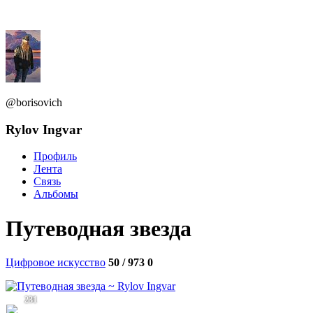
@borisovich
Rylov Ingvar
Профиль
Лента
Связь
Альбомы
Путеводная звезда
Цифровое искусство
50 / 973
0
231