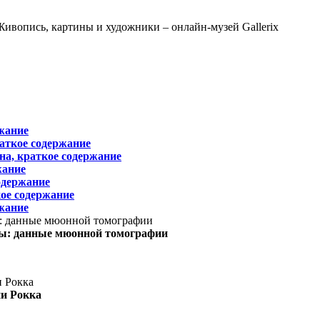
жание
раткое содержание
на, краткое содержание
жание
одержание
ое содержание
жание
ы: данные мюонной томографии
ни Рокка