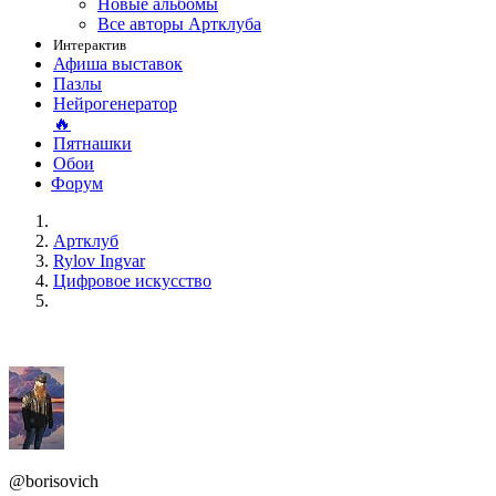
Новые альбомы
Все авторы Артклуба
Интерактив
Афиша выставок
Пазлы
Нейрогенератор
🔥
Пятнашки
Обои
Форум
Артклуб
Rylov Ingvar
Цифровое искусство
@borisovich