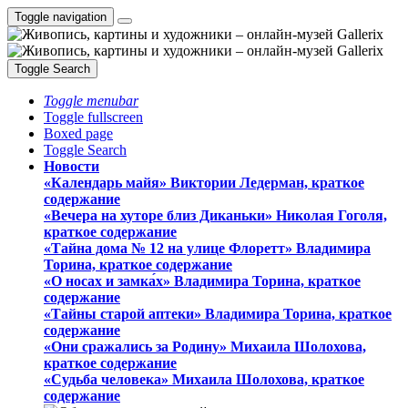
Toggle navigation
Toggle Search
Toggle menubar
Toggle fullscreen
Boxed page
Toggle Search
Новости
«Календарь майя» Виктории Ледерман, краткое
содержание
«Вечера на хуторе близ Диканьки» Николая Гоголя,
краткое содержание
«Тайна дома № 12 на улице Флоретт» Владимира
Торина, краткое содержание
«О носах и замка́х» Владимира Торина, краткое
содержание
«Тайны старой аптеки» Владимира Торина, краткое
содержание
«Они сражались за Родину» Михаила Шолохова,
краткое содержание
«Судьба человека» Михаила Шолохова, краткое
содержание