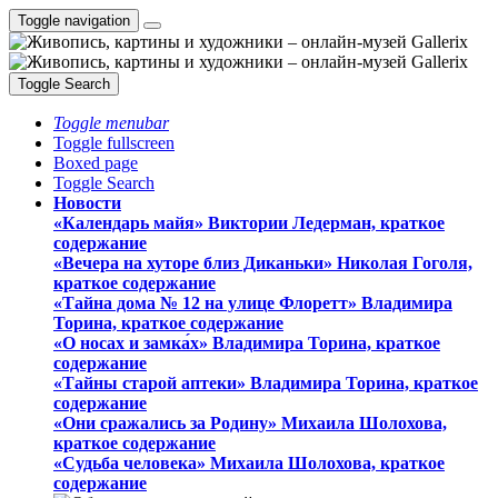
Toggle navigation
Toggle Search
Toggle menubar
Toggle fullscreen
Boxed page
Toggle Search
Новости
«Календарь майя» Виктории Ледерман, краткое
содержание
«Вечера на хуторе близ Диканьки» Николая Гоголя,
краткое содержание
«Тайна дома № 12 на улице Флоретт» Владимира
Торина, краткое содержание
«О носах и замка́х» Владимира Торина, краткое
содержание
«Тайны старой аптеки» Владимира Торина, краткое
содержание
«Они сражались за Родину» Михаила Шолохова,
краткое содержание
«Судьба человека» Михаила Шолохова, краткое
содержание