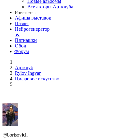
Новые альбомы
Все авторы Артклуба
Интерактив
Афиша выставок
Пазлы
Нейрогенератор
🔥
Пятнашки
Обои
Форум
Артклуб
Rylov Ingvar
Цифровое искусство
@borisovich