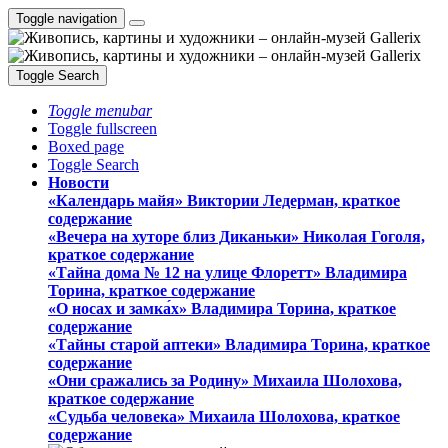
Toggle navigation
Toggle Search
Toggle menubar
Toggle fullscreen
Boxed page
Toggle Search
Новости
«Календарь майя» Виктории Ледерман, краткое
содержание
«Вечера на хуторе близ Диканьки» Николая Гоголя,
краткое содержание
«Тайна дома № 12 на улице Флоретт» Владимира
Торина, краткое содержание
«О носах и замка́х» Владимира Торина, краткое
содержание
«Тайны старой аптеки» Владимира Торина, краткое
содержание
«Они сражались за Родину» Михаила Шолохова,
краткое содержание
«Судьба человека» Михаила Шолохова, краткое
содержание