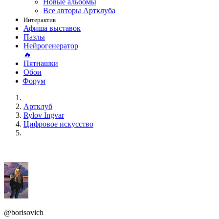
Новые альбомы
Все авторы Артклуба
Интерактив
Афиша выставок
Пазлы
Нейрогенератор
🔥
Пятнашки
Обои
Форум
Артклуб
Rylov Ingvar
Цифровое искусство
@borisovich