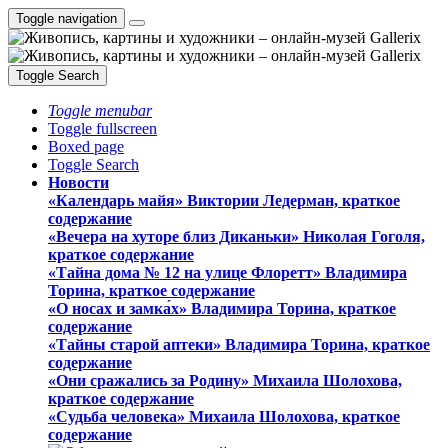
Toggle navigation
Toggle Search
Toggle menubar
Toggle fullscreen
Boxed page
Toggle Search
Новости
«Календарь майя» Виктории Ледерман, краткое
содержание
«Вечера на хуторе близ Диканьки» Николая Гоголя,
краткое содержание
«Тайна дома № 12 на улице Флоретт» Владимира
Торина, краткое содержание
«О носах и замка́х» Владимира Торина, краткое
содержание
«Тайны старой аптеки» Владимира Торина, краткое
содержание
«Они сражались за Родину» Михаила Шолохова,
краткое содержание
«Судьба человека» Михаила Шолохова, краткое
содержание