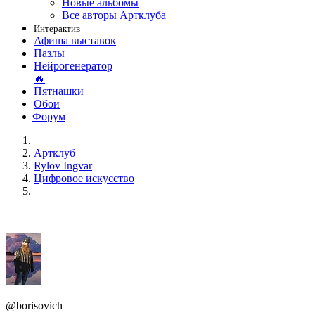
Новые альбомы
Все авторы Артклуба
Интерактив
Афиша выставок
Пазлы
Нейрогенератор
🔥
Пятнашки
Обои
Форум
Артклуб
Rylov Ingvar
Цифровое искусство
@borisovich