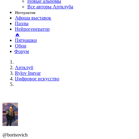
Новые альбомы
Все авторы Артклуба
Интерактив
Афиша выставок
Пазлы
Нейрогенератор
🔥
Пятнашки
Обои
Форум
Артклуб
Rylov Ingvar
Цифровое искусство
@borisovich