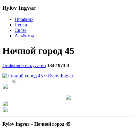
Rylov Ingvar
Профиль
Лента
Связь
Альбомы
Ночной город 45
Цифровое искусство
134 / 973
0
92
Rylov Ingvar –
Ночной город 45