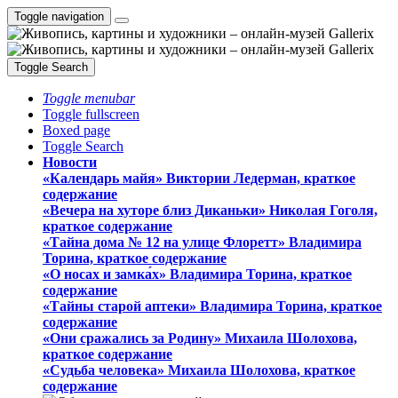
Toggle navigation
Toggle Search
Toggle menubar
Toggle fullscreen
Boxed page
Toggle Search
Новости
«Календарь майя» Виктории Ледерман, краткое
содержание
«Вечера на хуторе близ Диканьки» Николая Гоголя,
краткое содержание
«Тайна дома № 12 на улице Флоретт» Владимира
Торина, краткое содержание
«О носах и замка́х» Владимира Торина, краткое
содержание
«Тайны старой аптеки» Владимира Торина, краткое
содержание
«Они сражались за Родину» Михаила Шолохова,
краткое содержание
«Судьба человека» Михаила Шолохова, краткое
содержание