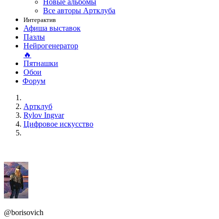
Новые альбомы
Все авторы Артклуба
Интерактив
Афиша выставок
Пазлы
Нейрогенератор
🔥
Пятнашки
Обои
Форум
Артклуб
Rylov Ingvar
Цифровое искусство
@borisovich