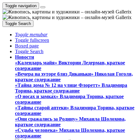
Toggle navigation
Toggle Search
Toggle menubar
Toggle fullscreen
Boxed page
Toggle Search
Новости
«Календарь майя» Виктории Ледерман, краткое
содержание
«Вечера на хуторе близ Диканьки» Николая Гоголя,
краткое содержание
«Тайна дома № 12 на улице Флоретт» Владимира
Торина, краткое содержание
«О носах и замка́х» Владимира Торина, краткое
содержание
«Тайны старой аптеки» Владимира Торина, краткое
содержание
«Они сражались за Родину» Михаила Шолохова,
краткое содержание
«Судьба человека» Михаила Шолохова, краткое
содержание