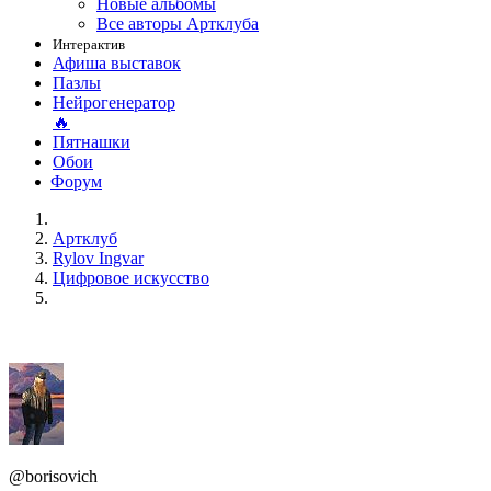
Новые альбомы
Все авторы Артклуба
Интерактив
Афиша выставок
Пазлы
Нейрогенератор
🔥
Пятнашки
Обои
Форум
Артклуб
Rylov Ingvar
Цифровое искусство
@borisovich