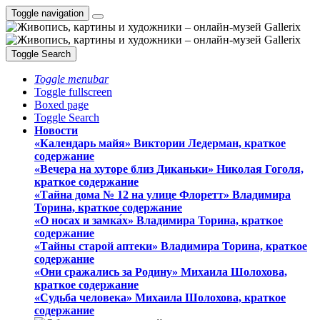
Toggle navigation
Toggle Search
Toggle menubar
Toggle fullscreen
Boxed page
Toggle Search
Новости
«Календарь майя» Виктории Ледерман, краткое
содержание
«Вечера на хуторе близ Диканьки» Николая Гоголя,
краткое содержание
«Тайна дома № 12 на улице Флоретт» Владимира
Торина, краткое содержание
«О носах и замка́х» Владимира Торина, краткое
содержание
«Тайны старой аптеки» Владимира Торина, краткое
содержание
«Они сражались за Родину» Михаила Шолохова,
краткое содержание
«Судьба человека» Михаила Шолохова, краткое
содержание