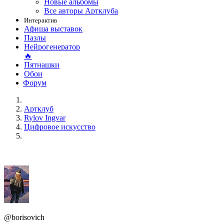
Новые альбомы
Все авторы Артклуба
Интерактив
Афиша выставок
Пазлы
Нейрогенератор
🔥
Пятнашки
Обои
Форум
Артклуб
Rylov Ingvar
Цифровое искусство
@borisovich