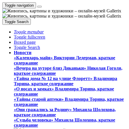
Toggle navigation
Toggle Search
Toggle menubar
Toggle fullscreen
Boxed page
Toggle Search
Новости
«Календарь майя» Виктории Ледерман, краткое
содержание
«Вечера на хуторе близ Диканьки» Николая Гоголя,
краткое содержание
«Тайна дома № 12 на улице Флоретт» Владимира
Торина, краткое содержание
«О носах и замка́х» Владимира Торина, краткое
содержание
«Тайны старой аптеки» Владимира Торина, краткое
содержание
«Они сражались за Родину» Михаила Шолохова,
краткое содержание
«Судьба человека» Михаила Шолохова, краткое
содержание