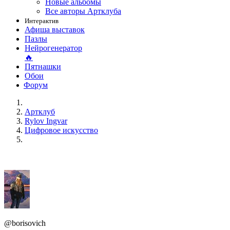
Новые альбомы
Все авторы Артклуба
Интерактив
Афиша выставок
Пазлы
Нейрогенератор
🔥
Пятнашки
Обои
Форум
Артклуб
Rylov Ingvar
Цифровое искусство
@borisovich