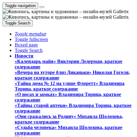
Toggle navigation
Toggle Search
Toggle menubar
Toggle fullscreen
Boxed page
Toggle Search
Новости
«Календарь майя» Виктории Ледерман, краткое
содержание
«Вечера на хуторе близ Диканьки» Николая Гоголя,
краткое содержание
«Тайна дома № 12 на улице Флоретт» Владимира
Торина, краткое содержание
«О носах и замка́х» Владимира Торина, краткое
содержание
«Тайны старой аптеки» Владимира Торина, краткое
содержание
«Они сражались за Родину» Михаила Шолохова,
краткое содержание
«Судьба человека» Михаила Шолохова, краткое
содержание