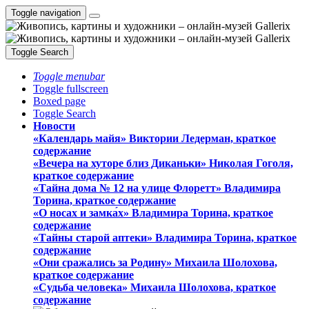
Toggle navigation
Toggle Search
Toggle menubar
Toggle fullscreen
Boxed page
Toggle Search
Новости
«Календарь майя» Виктории Ледерман, краткое
содержание
«Вечера на хуторе близ Диканьки» Николая Гоголя,
краткое содержание
«Тайна дома № 12 на улице Флоретт» Владимира
Торина, краткое содержание
«О носах и замка́х» Владимира Торина, краткое
содержание
«Тайны старой аптеки» Владимира Торина, краткое
содержание
«Они сражались за Родину» Михаила Шолохова,
краткое содержание
«Судьба человека» Михаила Шолохова, краткое
содержание