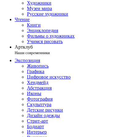
Художники
Музеи мира
Русские художники
Чтение
Книги
Энциклопедия
Фильмы о художниках
Учимся рисовать
Артклуб
Наши современники
Экспозиция
Живопись
Графика
Цифровое искусство
Хендмейд
Абстракция
Иконы
Фотография
Скульптура
Детские рисунки
Дизайн одежды
Стрит-арт
Бодиарт
Интерьер