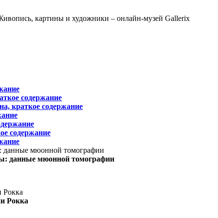
жание
раткое содержание
на, краткое содержание
жание
одержание
ое содержание
жание
ы: данные мюонной томографии
ни Рокка