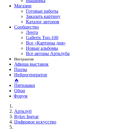
Вышивка
Магазин
Готовые работы
Заказать картину
Каталог авторов
Сообщество
Лента
Gallerix Топ-100
Все «Картины дня»
Новые альбомы
Все авторы Артклуба
Интерактив
Афиша выставок
Пазлы
Нейрогенератор
🔥
Пятнашки
Обои
Форум
Артклуб
Rylov Ingvar
Цифровое искусство