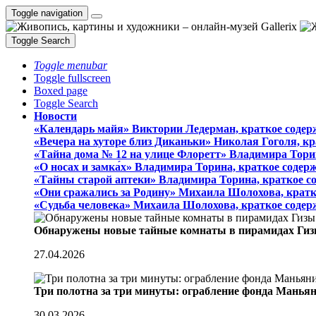
Toggle navigation
Toggle Search
Toggle menubar
Toggle fullscreen
Boxed page
Toggle Search
Новости
«Календарь майя» Виктории Ледерман, краткое содер
«Вечера на хуторе близ Диканьки» Николая Гоголя, к
«Тайна дома № 12 на улице Флоретт» Владимира Тори
«О носах и замка́х» Владимира Торина, краткое содер
«Тайны старой аптеки» Владимира Торина, краткое с
«Они сражались за Родину» Михаила Шолохова, кратк
«Судьба человека» Михаила Шолохова, краткое содер
Обнаружены новые тайные комнаты в пирамидах Гиз
27.04.2026
Три полотна за три минуты: ограбление фонда Манья
30.03.2026