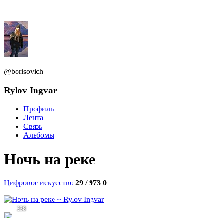
@borisovich
Rylov Ingvar
Профиль
Лента
Связь
Альбомы
Ночь на реке
Цифровое искусство
29 / 973
0
238