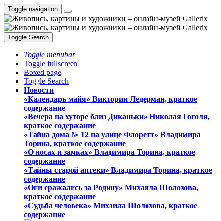
Toggle navigation
Toggle Search
Toggle menubar
Toggle fullscreen
Boxed page
Toggle Search
Новости
«Календарь майя» Виктории Ледерман, краткое
содержание
«Вечера на хуторе близ Диканьки» Николая Гоголя,
краткое содержание
«Тайна дома № 12 на улице Флоретт» Владимира
Торина, краткое содержание
«О носах и замка́х» Владимира Торина, краткое
содержание
«Тайны старой аптеки» Владимира Торина, краткое
содержание
«Они сражались за Родину» Михаила Шолохова,
краткое содержание
«Судьба человека» Михаила Шолохова, краткое
содержание