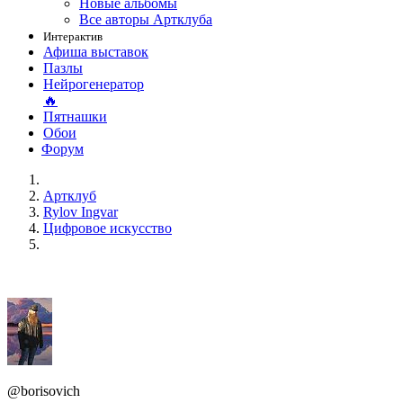
Новые альбомы
Все авторы Артклуба
Интерактив
Афиша выставок
Пазлы
Нейрогенератор
🔥
Пятнашки
Обои
Форум
Артклуб
Rylov Ingvar
Цифровое искусство
@borisovich