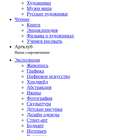
Художники
Музеи мира
Русские художники
Чтение
Книги
Энциклопедия
Фильмы о художниках
Учимся рисовать
Артклуб
Наши современники
Экспозиция
Живопись
Графика
Цифровое искусство
Хендмейд
Абстракция
Иконы
Фотография
Скульптура
Детские рисунки
Дизайн одежды
Стрит-арт
Бодиарт
Интерьер