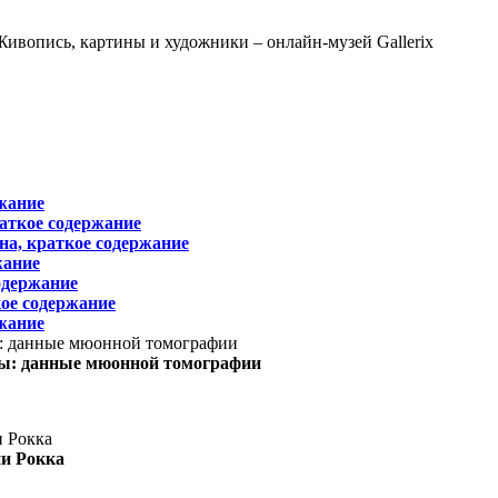
жание
раткое содержание
на, краткое содержание
жание
одержание
ое содержание
жание
ы: данные мюонной томографии
ни Рокка