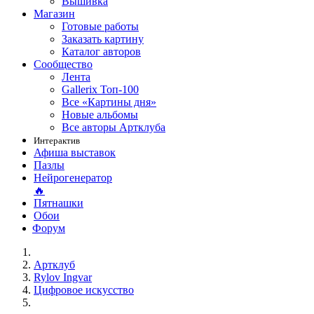
Вышивка
Магазин
Готовые работы
Заказать картину
Каталог авторов
Сообщество
Лента
Gallerix Топ-100
Все «Картины дня»
Новые альбомы
Все авторы Артклуба
Интерактив
Афиша выставок
Пазлы
Нейрогенератор
🔥
Пятнашки
Обои
Форум
Артклуб
Rylov Ingvar
Цифровое искусство