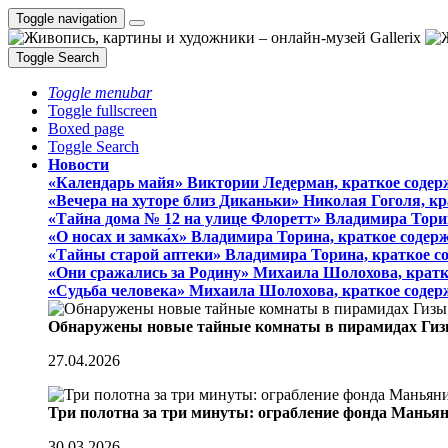
Toggle navigation
Toggle Search
Toggle menubar
Toggle fullscreen
Boxed page
Toggle Search
Новости
«Календарь майя» Виктории Ледерман, краткое содер
«Вечера на хуторе близ Диканьки» Николая Гоголя, к
«Тайна дома № 12 на улице Флоретт» Владимира Тори
«О носах и замка́х» Владимира Торина, краткое содер
«Тайны старой аптеки» Владимира Торина, краткое с
«Они сражались за Родину» Михаила Шолохова, кратк
«Судьба человека» Михаила Шолохова, краткое содер
Обнаружены новые тайные комнаты в пирамидах Гиз
27.04.2026
Три полотна за три минуты: ограбление фонда Манья
30.03.2026