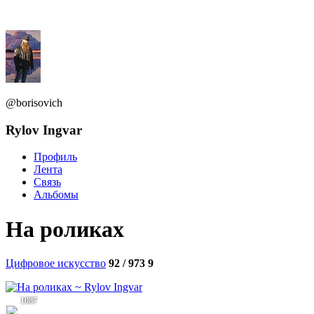
@borisovich
Rylov Ingvar
Профиль
Лента
Связь
Альбомы
На роликах
Цифровое искусство
92 / 973
9
1087