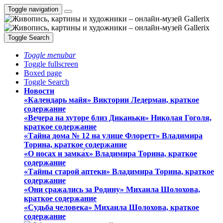
Toggle navigation
Toggle Search
Toggle menubar
Toggle fullscreen
Boxed page
Toggle Search
Новости
«Календарь майя» Виктории Ледерман, краткое
содержание
«Вечера на хуторе близ Диканьки» Николая Гоголя,
краткое содержание
«Тайна дома № 12 на улице Флоретт» Владимира
Торина, краткое содержание
«О носах и замка́х» Владимира Торина, краткое
содержание
«Тайны старой аптеки» Владимира Торина, краткое
содержание
«Они сражались за Родину» Михаила Шолохова,
краткое содержание
«Судьба человека» Михаила Шолохова, краткое
содержание