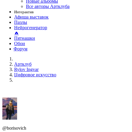
Новые альбомы
Все авторы Артклуба
Интерактив
Афиша выставок
Пазлы
Нейрогенератор
🔥
Пятнашки
Обои
Форум
Артклуб
Rylov Ingvar
Цифровое искусство
@borisovich