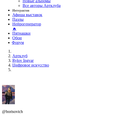
Новые альбомы
Все авторы Артклуба
Интерактив
Афиша выставок
Пазлы
Нейрогенератор
🔥
Пятнашки
Обои
Форум
Артклуб
Rylov Ingvar
Цифровое искусство
@borisovich