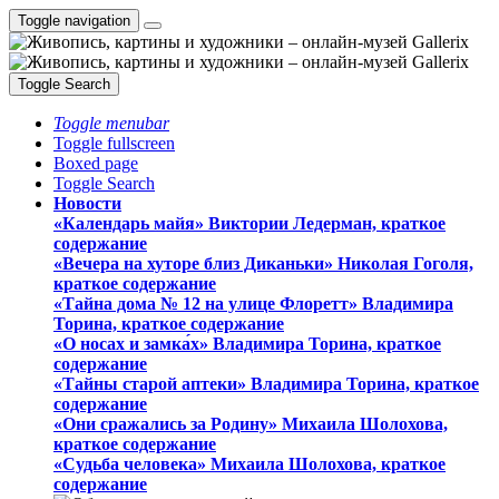
Toggle navigation
Toggle Search
Toggle menubar
Toggle fullscreen
Boxed page
Toggle Search
Новости
«Календарь майя» Виктории Ледерман, краткое
содержание
«Вечера на хуторе близ Диканьки» Николая Гоголя,
краткое содержание
«Тайна дома № 12 на улице Флоретт» Владимира
Торина, краткое содержание
«О носах и замка́х» Владимира Торина, краткое
содержание
«Тайны старой аптеки» Владимира Торина, краткое
содержание
«Они сражались за Родину» Михаила Шолохова,
краткое содержание
«Судьба человека» Михаила Шолохова, краткое
содержание