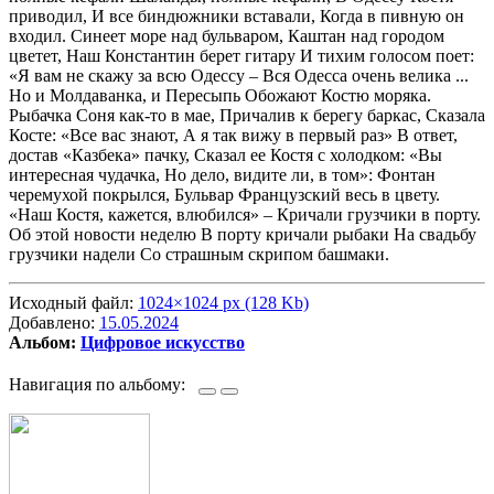
приводил, И все биндюжники вставали, Когда в пивную он
входил. Синеет море над бульваром, Каштан над городом
цветет, Наш Константин берет гитару И тихим голосом поет:
«Я вам не скажу за всю Одессу – Вся Одесса очень велика ...
Но и Молдаванка, и Пересыпь Обожают Костю моряка.
Рыбачка Соня как-то в мае, Причалив к берегу баркас, Сказала
Косте: «Все вас знают, А я так вижу в первый раз» В ответ,
достав «Казбека» пачку, Сказал ее Костя с холодком: «Вы
интересная чудачка, Но дело, видите ли, в том»: Фонтан
черемухой покрылся, Бульвар Французский весь в цвету.
«Наш Костя, кажется, влюбился» – Кричали грузчики в порту.
Об этой новости неделю В порту кричали рыбаки На свадьбу
грузчики надели Со страшным скрипом башмаки.
Исходный файл:
1024×1024 px (128 Kb)
Добавлено:
15.05.2024
Альбом:
Цифровое искусство
Навигация по альбому: