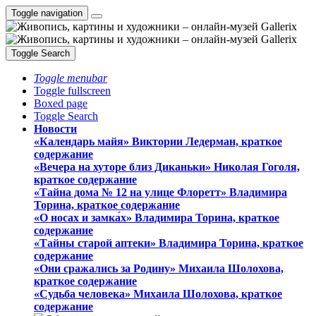
Toggle navigation
Toggle Search
Toggle menubar
Toggle fullscreen
Boxed page
Toggle Search
Новости
«Календарь майя» Виктории Ледерман, краткое
содержание
«Вечера на хуторе близ Диканьки» Николая Гоголя,
краткое содержание
«Тайна дома № 12 на улице Флоретт» Владимира
Торина, краткое содержание
«О носах и замка́х» Владимира Торина, краткое
содержание
«Тайны старой аптеки» Владимира Торина, краткое
содержание
«Они сражались за Родину» Михаила Шолохова,
краткое содержание
«Судьба человека» Михаила Шолохова, краткое
содержание