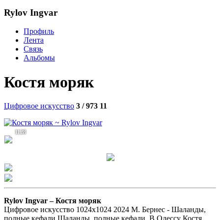
Rylov Ingvar
Профиль
Лента
Связь
Альбомы
Костя моряк
Цифровое искусство
3 / 973
11
1128
Rylov Ingvar –
Костя моряк
Цифровое искусство 1024х1024 2024 М. Бернес - Шаланды,
полные кефали Шаланды, полные кефали, В Одессу Костя