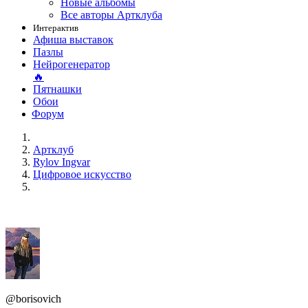
Новые альбомы
Все авторы Артклуба
Интерактив
Афиша выставок
Пазлы
Нейрогенератор
🔥
Пятнашки
Обои
Форум
Артклуб
Rylov Ingvar
Цифровое искусство
@borisovich