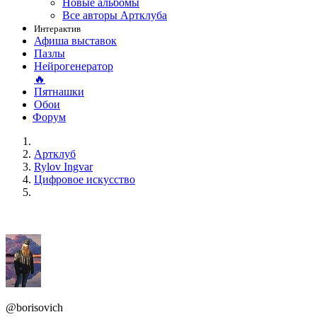
Новые альбомы
Все авторы Артклуба
Интерактив
Афиша выставок
Пазлы
Нейрогенератор
🔥
Пятнашки
Обои
Форум
Артклуб
Rylov Ingvar
Цифровое искусство
@borisovich