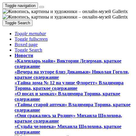
Toggle navigation
Toggle Search
Toggle menubar
Toggle fullscreen
Boxed page
Toggle Search
Новости
«Календарь майя» Виктории Ледерман, краткое
содержание
«Вечера на хуторе близ Диканьки» Николая Гоголя,
краткое содержание
«Тайна дома № 12 на улице Флоретт» Владимира
Торина, краткое содержание
«О носах и замка́х» Владимира Торина, краткое
содержание
«Тайны старой аптеки» Владимира Торина, краткое
содержание
«Они сражались за Родину» Михаила Шолохова,
краткое содержание
«Судьба человека» Михаила Шолохова, краткое
содержание