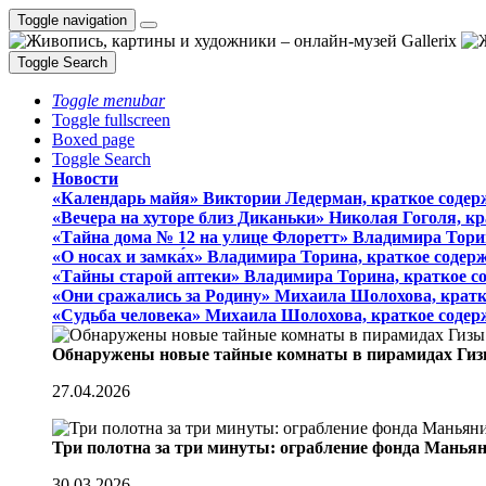
Toggle navigation
Toggle Search
Toggle menubar
Toggle fullscreen
Boxed page
Toggle Search
Новости
«Календарь майя» Виктории Ледерман, краткое содер
«Вечера на хуторе близ Диканьки» Николая Гоголя, к
«Тайна дома № 12 на улице Флоретт» Владимира Тори
«О носах и замка́х» Владимира Торина, краткое содер
«Тайны старой аптеки» Владимира Торина, краткое с
«Они сражались за Родину» Михаила Шолохова, кратк
«Судьба человека» Михаила Шолохова, краткое содер
Обнаружены новые тайные комнаты в пирамидах Гиз
27.04.2026
Три полотна за три минуты: ограбление фонда Манья
30.03.2026