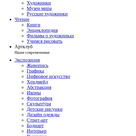
Художники
Музеи мира
Русские художники
Чтение
Книги
Энциклопедия
Фильмы о художниках
Учимся рисовать
Артклуб
Наши современники
Экспозиция
Живопись
Графика
Цифровое искусство
Хендмейд
Абстракция
Иконы
Фотография
Скульптура
Детские рисунки
Дизайн одежды
Стрит-арт
Бодиарт
Интерьер