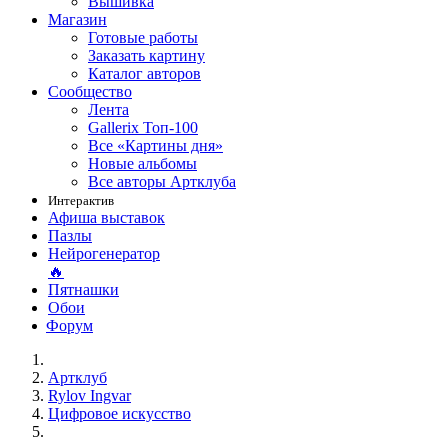
Вышивка
Магазин
Готовые работы
Заказать картину
Каталог авторов
Сообщество
Лента
Gallerix Топ-100
Все «Картины дня»
Новые альбомы
Все авторы Артклуба
Интерактив
Афиша выставок
Пазлы
Нейрогенератор
🔥
Пятнашки
Обои
Форум
Артклуб
Rylov Ingvar
Цифровое искусство