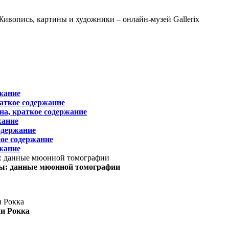
жание
раткое содержание
на, краткое содержание
жание
одержание
ое содержание
жание
ы: данные мюонной томографии
ни Рокка