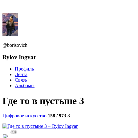
@borisovich
Rylov Ingvar
Профиль
Лента
Связь
Альбомы
Где то в пустыне 3
Цифровое искусство
158 / 973
3
418