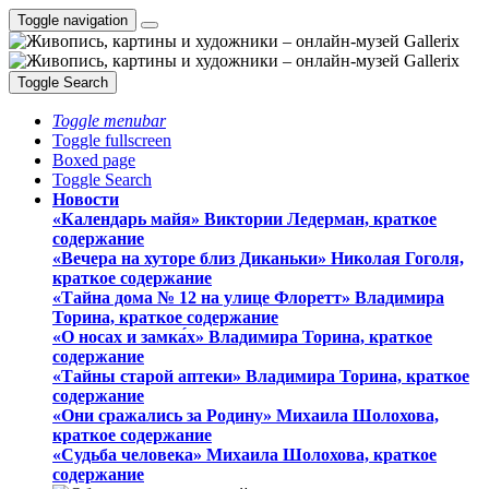
Toggle navigation
Toggle Search
Toggle menubar
Toggle fullscreen
Boxed page
Toggle Search
Новости
«Календарь майя» Виктории Ледерман, краткое
содержание
«Вечера на хуторе близ Диканьки» Николая Гоголя,
краткое содержание
«Тайна дома № 12 на улице Флоретт» Владимира
Торина, краткое содержание
«О носах и замка́х» Владимира Торина, краткое
содержание
«Тайны старой аптеки» Владимира Торина, краткое
содержание
«Они сражались за Родину» Михаила Шолохова,
краткое содержание
«Судьба человека» Михаила Шолохова, краткое
содержание