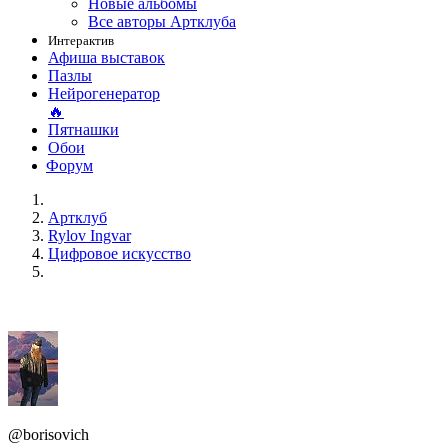
Новые альбомы
Все авторы Артклуба
Интерактив
Афиша выставок
Пазлы
Нейрогенератор
🔥
Пятнашки
Обои
Форум
Артклуб
Rylov Ingvar
Цифровое искусство
@borisovich