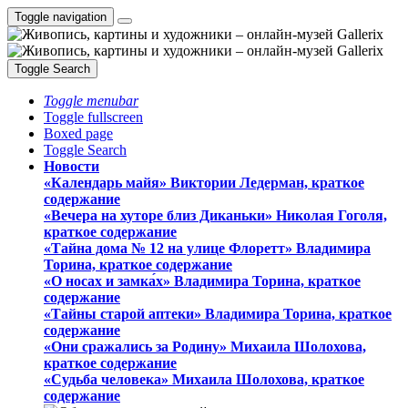
Toggle navigation
Toggle Search
Toggle menubar
Toggle fullscreen
Boxed page
Toggle Search
Новости
«Календарь майя» Виктории Ледерман, краткое
содержание
«Вечера на хуторе близ Диканьки» Николая Гоголя,
краткое содержание
«Тайна дома № 12 на улице Флоретт» Владимира
Торина, краткое содержание
«О носах и замка́х» Владимира Торина, краткое
содержание
«Тайны старой аптеки» Владимира Торина, краткое
содержание
«Они сражались за Родину» Михаила Шолохова,
краткое содержание
«Судьба человека» Михаила Шолохова, краткое
содержание