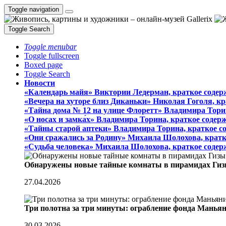
Toggle navigation
Toggle Search
Toggle menubar
Toggle fullscreen
Boxed page
Toggle Search
Новости
«Календарь майя» Виктории Ледерман, краткое содер
«Вечера на хуторе близ Диканьки» Николая Гоголя, к
«Тайна дома № 12 на улице Флоретт» Владимира Тори
«О носах и замка́х» Владимира Торина, краткое содер
«Тайны старой аптеки» Владимира Торина, краткое с
«Они сражались за Родину» Михаила Шолохова, кратк
«Судьба человека» Михаила Шолохова, краткое содер
Обнаружены новые тайные комнаты в пирамидах Гиз
27.04.2026
Три полотна за три минуты: ограбление фонда Манья
30.03.2026