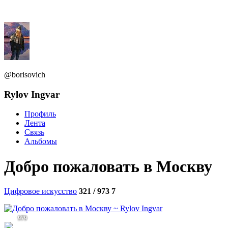
@borisovich
Rylov Ingvar
Профиль
Лента
Связь
Альбомы
Добро пожаловать в Москву
Цифровое искусство
321 / 973
7
979