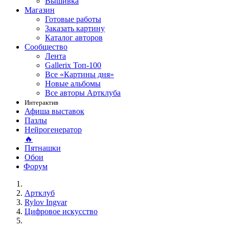
Вышивка
Магазин
Готовые работы
Заказать картину
Каталог авторов
Сообщество
Лента
Gallerix Топ-100
Все «Картины дня»
Новые альбомы
Все авторы Артклуба
Интерактив
Афиша выставок
Пазлы
Нейрогенератор
🔥
Пятнашки
Обои
Форум
Артклуб
Rylov Ingvar
Цифровое искусство