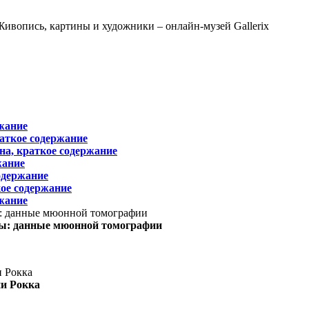
жание
раткое содержание
на, краткое содержание
жание
одержание
ое содержание
жание
ы: данные мюонной томографии
ни Рокка