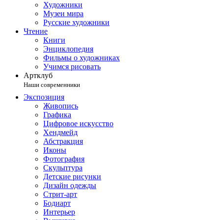
Художники
Музеи мира
Русские художники
Чтение
Книги
Энциклопедия
Фильмы о художниках
Учимся рисовать
Артклуб
Наши современники
Экспозиция
Живопись
Графика
Цифровое искусство
Хендмейд
Абстракция
Иконы
Фотография
Скульптура
Детские рисунки
Дизайн одежды
Стрит-арт
Бодиарт
Интерьер