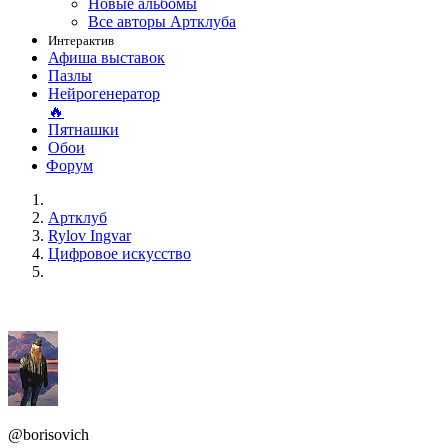
Новые альбомы
Все авторы Артклуба
Интерактив
Афиша выставок
Пазлы
Нейрогенератор
🔥
Пятнашки
Обои
Форум
Артклуб
Rylov Ingvar
Цифровое искусство
@borisovich