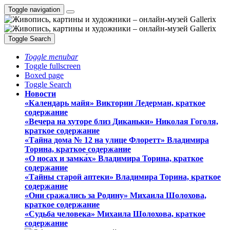
Toggle navigation
Toggle Search
Toggle menubar
Toggle fullscreen
Boxed page
Toggle Search
Новости
«Календарь майя» Виктории Ледерман, краткое
содержание
«Вечера на хуторе близ Диканьки» Николая Гоголя,
краткое содержание
«Тайна дома № 12 на улице Флоретт» Владимира
Торина, краткое содержание
«О носах и замка́х» Владимира Торина, краткое
содержание
«Тайны старой аптеки» Владимира Торина, краткое
содержание
«Они сражались за Родину» Михаила Шолохова,
краткое содержание
«Судьба человека» Михаила Шолохова, краткое
содержание