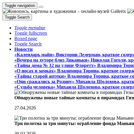
Toggle navigation
Toggle Search
Toggle menubar
Toggle fullscreen
Boxed page
Toggle Search
Новости
«Календарь майя» Виктории Ледерман, краткое содер
«Вечера на хуторе близ Диканьки» Николая Гоголя, к
«Тайна дома № 12 на улице Флоретт» Владимира Тори
«О носах и замка́х» Владимира Торина, краткое содер
«Тайны старой аптеки» Владимира Торина, краткое с
«Они сражались за Родину» Михаила Шолохова, кратк
«Судьба человека» Михаила Шолохова, краткое содер
Обнаружены новые тайные комнаты в пирамидах Гиз
27.04.2026
Три полотна за три минуты: ограбление фонда Манья
30.03.2026