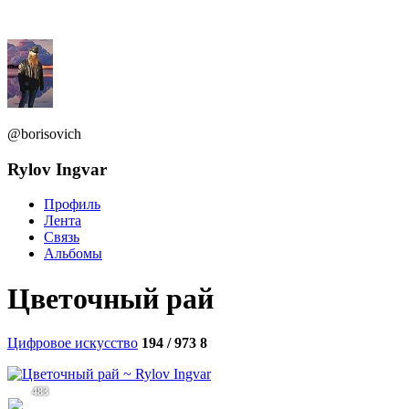
@borisovich
Rylov Ingvar
Профиль
Лента
Связь
Альбомы
Цветочный рай
Цифровое искусство
194 / 973
8
483