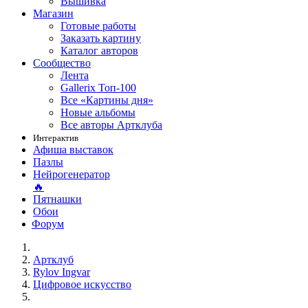
Вышивка
Магазин
Готовые работы
Заказать картину
Каталог авторов
Сообщество
Лента
Gallerix Топ-100
Все «Картины дня»
Новые альбомы
Все авторы Артклуба
Интерактив
Афиша выставок
Пазлы
Нейрогенератор
🔥
Пятнашки
Обои
Форум
Артклуб
Rylov Ingvar
Цифровое искусство