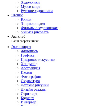
Художники
Музеи мира
Русские художники
Чтение
Книги
Энциклопедия
Фильмы о художниках
Учимся рисовать
Артклуб
Наши современники
Экспозиция
Живопись
Графика
Цифровое искусство
Хендмейд
Абстракция
Иконы
Фотография
Скульптура
Детские рисунки
Дизайн одежды
Стрит-арт
Бодиарт
Интерьер