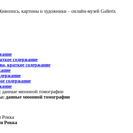
жание
раткое содержание
на, краткое содержание
жание
одержание
ое содержание
жание
ы: данные мюонной томографии
ни Рокка