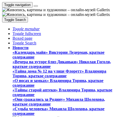
Toggle navigation
Toggle Search
Toggle menubar
Toggle fullscreen
Boxed page
Toggle Search
Новости
«Календарь майя» Виктории Ледерман, краткое
содержание
«Вечера на хуторе близ Диканьки» Николая Гоголя,
краткое содержание
«Тайна дома № 12 на улице Флоретт» Владимира
Торина, краткое содержание
«О носах и замка́х» Владимира Торина, краткое
содержание
«Тайны старой аптеки» Владимира Торина, краткое
содержание
«Они сражались за Родину» Михаила Шолохова,
краткое содержание
«Судьба человека» Михаила Шолохова, краткое
содержание