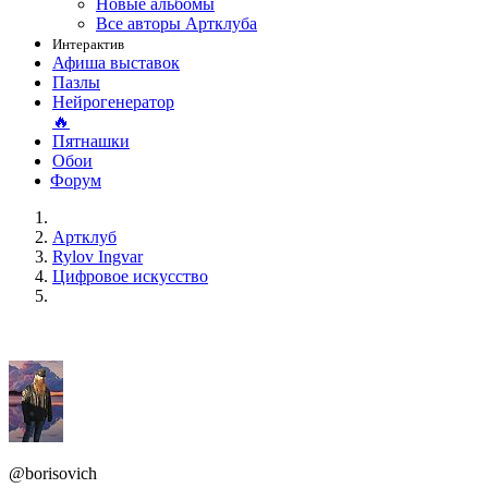
Новые альбомы
Все авторы Артклуба
Интерактив
Афиша выставок
Пазлы
Нейрогенератор
🔥
Пятнашки
Обои
Форум
Артклуб
Rylov Ingvar
Цифровое искусство
@borisovich