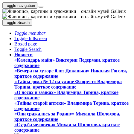
Toggle navigation
Toggle Search
Toggle menubar
Toggle fullscreen
Boxed page
Toggle Search
Новости
«Календарь майя» Виктории Ледерман, краткое
содержание
«Вечера на хуторе близ Диканьки» Николая Гоголя,
краткое содержание
«Тайна дома № 12 на улице Флоретт» Владимира
Торина, краткое содержание
«О носах и замка́х» Владимира Торина, краткое
содержание
«Тайны старой аптеки» Владимира Торина, краткое
содержание
«Они сражались за Родину» Михаила Шолохова,
краткое содержание
«Судьба человека» Михаила Шолохова, краткое
содержание