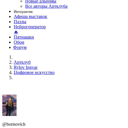
Новые альбомы
Все авторы Артклуба
Интерактив
Афиша выставок
Пазлы
Нейрогенератор
🔥
Пятнашки
Обои
Форум
Артклуб
Rylov Ingvar
Цифровое искусство
@borisovich