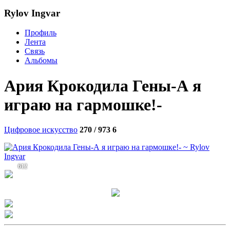
Rylov Ingvar
Профиль
Лента
Связь
Альбомы
Ария Крокодила Гены-А я
играю на гармошке!-
Цифровое искусство
270 / 973
6
612