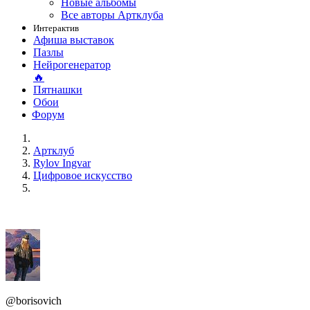
Новые альбомы
Все авторы Артклуба
Интерактив
Афиша выставок
Пазлы
Нейрогенератор
🔥
Пятнашки
Обои
Форум
Артклуб
Rylov Ingvar
Цифровое искусство
@borisovich