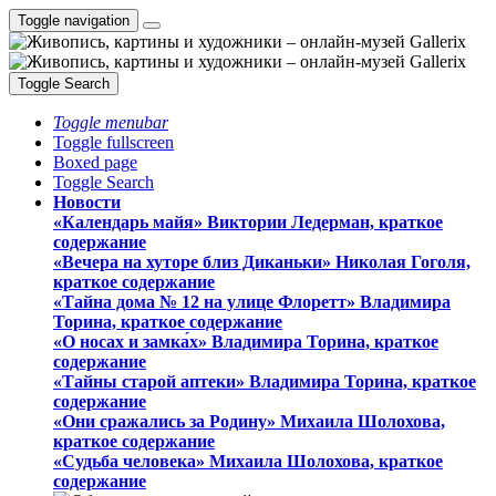
Toggle navigation
Toggle Search
Toggle menubar
Toggle fullscreen
Boxed page
Toggle Search
Новости
«Календарь майя» Виктории Ледерман, краткое
содержание
«Вечера на хуторе близ Диканьки» Николая Гоголя,
краткое содержание
«Тайна дома № 12 на улице Флоретт» Владимира
Торина, краткое содержание
«О носах и замка́х» Владимира Торина, краткое
содержание
«Тайны старой аптеки» Владимира Торина, краткое
содержание
«Они сражались за Родину» Михаила Шолохова,
краткое содержание
«Судьба человека» Михаила Шолохова, краткое
содержание