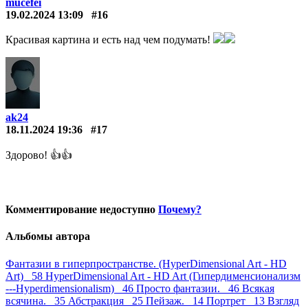
mucefei
19.02.2024 13:09
#16
Красивая картина и есть над чем подумать!
ak24
18.11.2024 19:36
#17
Здорово! 👍👍
Комментирование недоступно
Почему?
Альбомы автора
Фантазии в гиперпространстве. (HyperDimensional Art - HD
Art) 58
HyperDimensional Art - HD Art (Гипердименсионализм
---Hyperdimensionalism) 46
Просто фантазии. 46
Всякая
всячина. 35
Абстракция 25
Пейзаж. 14
Портрет 13
Взгляд