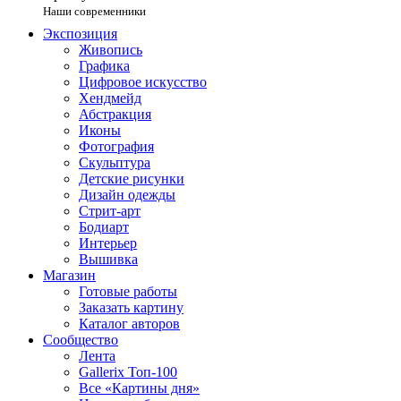
Наши современники
Экспозиция
Живопись
Графика
Цифровое искусство
Хендмейд
Абстракция
Иконы
Фотография
Скульптура
Детские рисунки
Дизайн одежды
Стрит-арт
Бодиарт
Интерьер
Вышивка
Магазин
Готовые работы
Заказать картину
Каталог авторов
Сообщество
Лента
Gallerix Топ-100
Все «Картины дня»