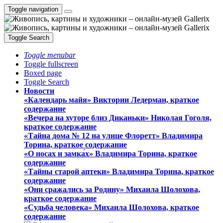
Toggle navigation
Toggle Search
Toggle menubar
Toggle fullscreen
Boxed page
Toggle Search
Новости
«Календарь майя» Виктории Ледерман, краткое
содержание
«Вечера на хуторе близ Диканьки» Николая Гоголя,
краткое содержание
«Тайна дома № 12 на улице Флоретт» Владимира
Торина, краткое содержание
«О носах и замка́х» Владимира Торина, краткое
содержание
«Тайны старой аптеки» Владимира Торина, краткое
содержание
«Они сражались за Родину» Михаила Шолохова,
краткое содержание
«Судьба человека» Михаила Шолохова, краткое
содержание