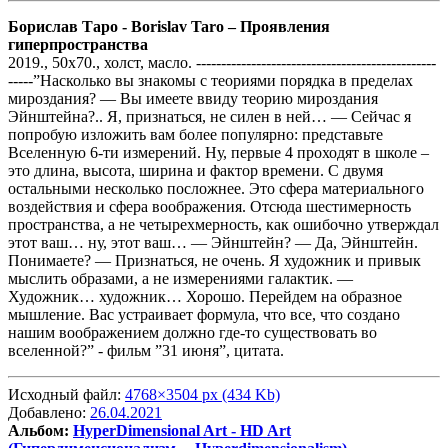
Борислав Таро - Borislav Taro –
Проявления
гиперпространства
2019., 50х70., холст, масло. ------------------------------------------------
-----”Насколько вы знакомы с теориями порядка в пределах
мироздания? — Вы имеете ввиду теорию мироздания
Эйнштейна?.. Я, признаться, не силен в ней… — Сейчас я
попробую изложить вам более популярно: представьте
Вселенную 6-ти измерений. Ну, первые 4 проходят в школе –
это длина, высота, ширина и фактор времени. С двумя
остальными несколько посложнее. Это сфера материального
воздействия и сфера воображения. Отсюда шестимерность
пространства, а не четырехмерность, как ошибочно утверждал
этот ваш… ну, этот ваш… — Эйнштейн? — Да, Эйнштейн.
Понимаете? — Признаться, не очень. Я художник и привык
мыслить образами, а не измерениями галактик. —
Художник… художник… Хорошо. Перейдем на образное
мышление. Вас устраивает формула, что все, что создано
нашим воображением должно где-то существовать во
вселенной?” - фильм ”31 июня”, цитата.
Исходный файл:
4768×3504 px (434 Kb)
Добавлено:
26.04.2021
Альбом:
HyperDimensional Art - HD Art