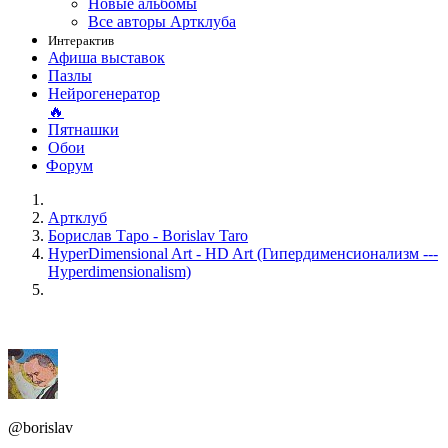
Новые альбомы
Все авторы Артклуба
Интерактив
Афиша выставок
Пазлы
Нейрогенератор
🔥
Пятнашки
Обои
Форум
Артклуб
Борислав Таро - Borislav Taro
HyperDimensional Art - HD Art (Гипердименсионализм ---
Hyperdimensionalism)
@borislav