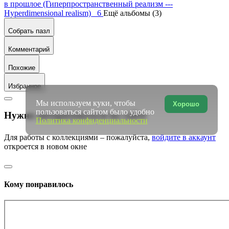
в прошлое (Гиперпространственный реализм ---
Hyperdimensional realism) 6
Ещё альбомы (3)
Собрать пазл
Комментарий
Похожие
Избранное
Мы используем куки, чтобы
Хорошо
пользоваться сайтом было удобно
Нужно авторизоваться на сайте
Политика конфиденциальности
Для работы с коллекциями – пожалуйста,
войдите в аккаунт
откроется в новом окне
Кому понравилось