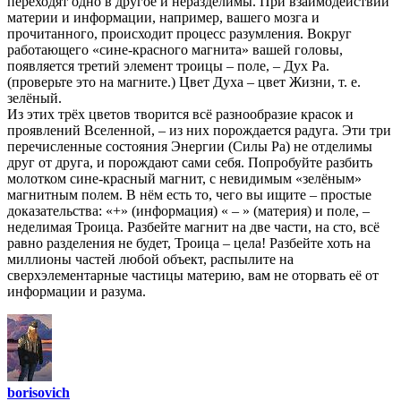
переходят одно в другое и неразделимы. При взаимодействии
материи и информации, например, вашего мозга и
прочитанного, происходит процесс разумления. Вокруг
работающего «сине-красного магнита» вашей головы,
появляется третий элемент троицы – поле, – Дух Ра.
(проверьте это на магните.) Цвет Духа – цвет Жизни, т. е.
зелёный.
Из этих трёх цветов творится всё разнообразие красок и
проявлений Вселенной, – из них порождается радуга. Эти три
перечисленные состояния Энергии (Силы Ра) не отделимы
друг от друга, и порождают сами себя. Попробуйте разбить
молотком сине-красный магнит, с невидимым «зелёным»
магнитным полем. В нём есть то, чего вы ищите – простые
доказательства: «+» (информация) « – » (материя) и поле, –
неделимая Троица. Разбейте магнит на две части, на сто, всё
равно разделения не будет, Троица – цела! Разбейте хоть на
миллионы частей любой объект, распылите на
сверхэлементарные частицы материю, вам не оторвать её от
информации и разума.
borisovich