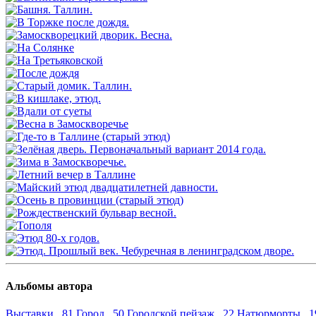
Альбомы автора
Выставки 81
Город 50
Городской пейзаж 22
Натюрморты 