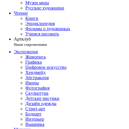
Музеи мира
Русские художники
Чтение
Книги
Энциклопедия
Фильмы о художниках
Учимся рисовать
Артклуб
Наши современники
Экспозиция
Живопись
Графика
Цифровое искусство
Хендмейд
Абстракция
Иконы
Фотография
Скульптура
Детские рисунки
Дизайн одежды
Стрит-арт
Бодиарт
Интерьер
Вышивка