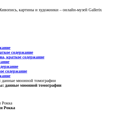
жание
раткое содержание
на, краткое содержание
жание
одержание
ое содержание
жание
ы: данные мюонной томографии
ни Рокка