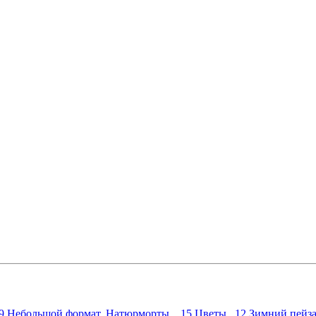
19
Небольшой формат. Натюрморты. 15
Цветы 12
Зимний пей