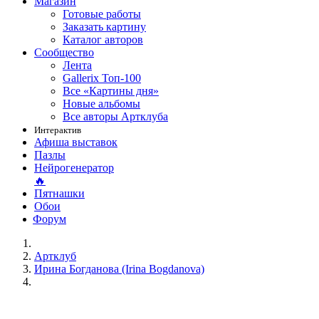
Магазин
Готовые работы
Заказать картину
Каталог авторов
Сообщество
Лента
Gallerix Топ-100
Все «Картины дня»
Новые альбомы
Все авторы Артклуба
Интерактив
Афиша выставок
Пазлы
Нейрогенератор
🔥
Пятнашки
Обои
Форум
Артклуб
Ирина Богданова (Irina Bogdanova)