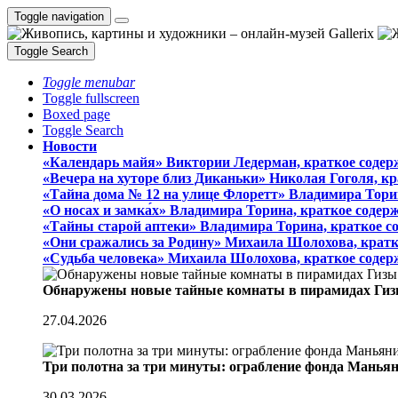
Toggle navigation
Toggle Search
Toggle menubar
Toggle fullscreen
Boxed page
Toggle Search
Новости
«Календарь майя» Виктории Ледерман, краткое содер
«Вечера на хуторе близ Диканьки» Николая Гоголя, к
«Тайна дома № 12 на улице Флоретт» Владимира Тори
«О носах и замка́х» Владимира Торина, краткое содер
«Тайны старой аптеки» Владимира Торина, краткое с
«Они сражались за Родину» Михаила Шолохова, кратк
«Судьба человека» Михаила Шолохова, краткое содер
Обнаружены новые тайные комнаты в пирамидах Гиз
27.04.2026
Три полотна за три минуты: ограбление фонда Манья
30.03.2026